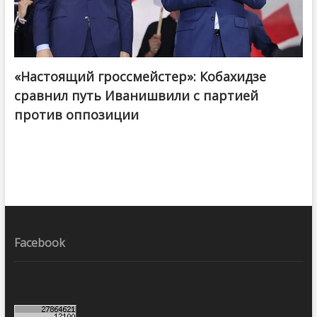
«Настоящий гроссмейстер»: Кобахидзе
@ქართული ოცნება / Georgian Dream
сравнил путь Иванишвили с партией
против оппозиции
Facebook