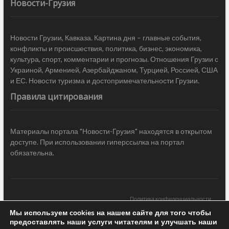
Новости-Грузия
Новости Грузии, Кавказа. Картина дня – главные события,
конфликты и происшествия, политика, бизнес, экономика,
культура, спорт, комментарии и прогнозы. Отношения Грузии с
Украиной, Арменией, Азербайджаном, Турцией, Россией, США
и ЕС. Новости туризма и достопримечательности Грузии.
Правила цитирования
Материалы портала "Новости-Грузия" находятся в открытом
доступе. При использовании гиперссылка на портал
обязательна.
Политика конфиденциальности
Мы используем cookies на нашем сайте для того чтобы
Новости Грузии
| Black Sea Press LTD © 2020 All Rights Reserved /
предоставлять наши услуги читателям и улучшать наши