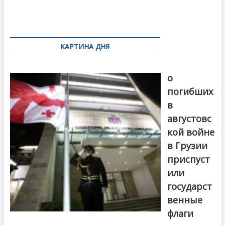
o
и
k
ть
Навигация
по
КАРТИНА ДНЯ
записям
В память
о
погибших
в
августовс
кой войне
в Грузии
приспуст
или
государст
венные
флаги