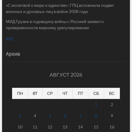
«С молитвой о мире и единстве»: ГПЦ вспомнила подвиг
военных и духовных лиц в войне 2008 года
МИД Грузии в годовщину войны с Россией заявил о
приверженности мирному урегулированию
RSS
Архив
АВГУСТ 2026
ПН
ВТ
СР
ЧТ
ПТ
СБ
ВС
1
2
3
4
5
6
7
8
9
10
11
12
13
14
15
16