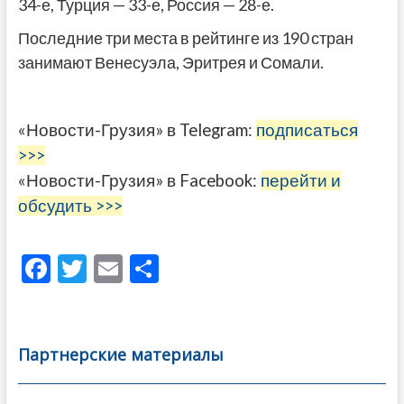
34-е, Турция — 33-е, Россия — 28-е.
Последние три места в рейтинге из 190 стран
занимают Венесуэла, Эритрея и Сомали.
«Новости-Грузия» в Telegram:
подписаться
>>>
«Новости-Грузия» в Facebook:
перейти и
обсудить >>>
F
T
E
О
ac
w
m
тп
e
itt
ai
р
b
er
l
а
Партнерские материалы
o
в