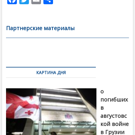
ac
w
m
тп
e
itt
ai
р
b
er
l
а
Партнерские материалы
o
в
o
и
k
ть
Навигация
по
КАРТИНА ДНЯ
записям
В память
о
погибших
в
августовс
кой войне
в Грузии