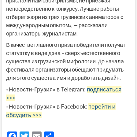
прислали нам свои фильмы, не приезжая
непосредственно к конкурсу. Лучшие работы
отберет жюри из трех грузинских аниматоров с
международным опытом», — рассказали
организаторы журналистам.
В качестве главного приза победители получат
статуэтку в виде дэва – сверхъестественного
существа из грузинской мифологии. До начала
фестиваля организаторы обещают придумать
для этого существа имя и доработать дизайн.
«Новости-Грузия» в Telegram:
подписаться
>>>
«Новости-Грузия» в Facebook:
перейти и
обсудить >>>
F
T
E
О