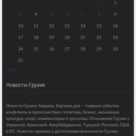
1
2
3
4
5
6
7
8
9
10
11
12
13
14
15
16
17
18
19
20
21
22
23
24
25
26
27
28
29
30
31
« Июл
Новости-Грузия
Новости Грузии, Кавказа. Картина дня – главные события,
конфликты и происшествия, политика, бизнес, экономика,
культура, спорт, комментарии и прогнозы. Отношения Грузии с
Украиной, Арменией, Азербайджаном, Турцией, Россией, США
и ЕС. Новости туризма и достопримечательности Грузии.