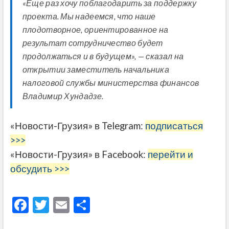
«Еще раз хочу поблагодарить за поддержку
проекта. Мы надеемся, что наше
плодотворное, ориентированное на
результат сотрудничество будет
продолжаться и в будущем», — сказал на
открытии заместитель начальника
налоговой службы министерства финансов
Владимир Хундадзе.
«Новости-Грузия» в Telegram:
подписаться
>>>
«Новости-Грузия» в Facebook:
перейти и
обсудить >>>
F
T
E
О
ac
w
m
тп