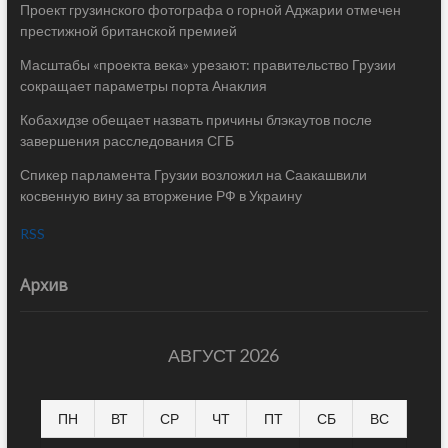
Проект грузинского фотографа о горной Аджарии отмечен
престижной британской премией
Масштабы «проекта века» урезают: правительство Грузии
сокращает параметры порта Анаклия
Кобахидзе обещает назвать причины блэкаутов после
завершения расследования СГБ
Спикер парламента Грузии возложил на Саакашвили
косвенную вину за вторжение РФ в Украину
RSS
Архив
АВГУСТ 2026
ПН
ВТ
СР
ЧТ
ПТ
СБ
ВС