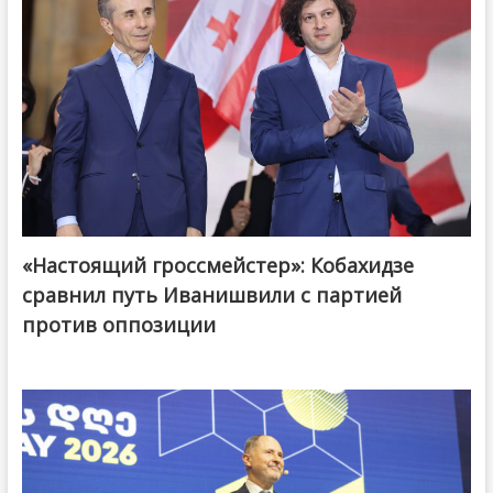
«Настоящий гроссмейстер»: Кобахидзе
@ქართული ოცნება / Georgian Dream
сравнил путь Иванишвили с партией
против оппозиции