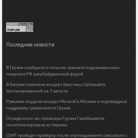
Последние новости
В Грузии сообщили о попытке транзита подсанкционных
товаров в РФ азербайджанской фурой
В Батуми отменили концерт Кристины Орбакайте,
запланированный на 7 августа
Румыния осудила концерт Morandi в Абхазии и подтвердила
поддержку суверенитета Грузии
Осужденного экс-премьера Грузии Гарибашвили
госпитализировали из тюрьмы
GWP проводит проверку после опрокидывания самосвала с