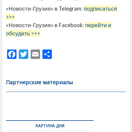
«Новости-Грузия» в Telegram:
подписаться
>>>
«Новости-Грузия» в Facebook:
перейти и
обсудить >>>
F
T
E
О
ac
w
m
тп
e
itt
ai
р
b
er
l
а
Партнерские материалы
o
в
o
и
k
ть
Навигация
по
КАРТИНА ДНЯ
записям