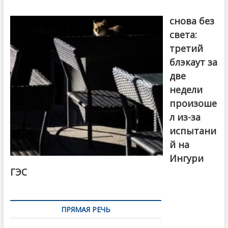
Грузия
снова без
света:
третий
блэкаут за
две
недели
произоше
л из-за
испытани
й на
Ингури
ГЭС
ПРЯМАЯ РЕЧЬ