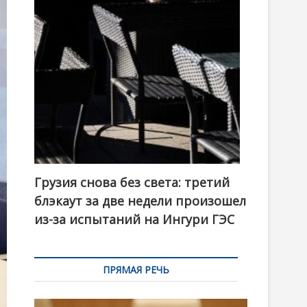
t
o
n
Грузия снова без света: третий
блэкаут за две недели произошел
из-за испытаний на Ингури ГЭС
ПРЯМАЯ РЕЧЬ