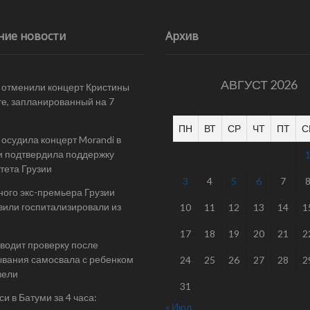
ние новости
Архив
АВГУСТ 2026
 отменили концерт Кристины
е, запланированный на 7
ПН
ВТ
СР
ЧТ
ПТ
С
осудила концерт Morandi в
и подтвердила поддержку
тета Грузии
3
4
5
6
7
ого экс-премьера Грузии
или госпитализировали из
10
11
12
13
14
1
17
18
19
20
21
2
одит проверку после
вания самосвала с ребенком
24
25
26
27
28
2
вели
31
и в Батуми за 4 часа:
« Июл