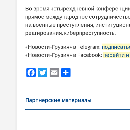
Во время четырехдневной конференции 
прямое международное сотрудничество
на военные преступления, институцио
реагирования, киберпреступность.
«Новости-Грузия» в Telegram:
подписать
«Новости-Грузия» в Facebook:
перейти и
F
T
E
О
ac
w
m
тп
e
itt
ai
р
b
er
l
а
Партнерские материалы
o
в
o
и
k
ть
Навигация