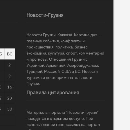
Новости-Грузия
Новости Грузии, Кавказа. Картина дня –
главные события, конфликты и
происшествия, политика, бизнес,
экономика, культура, спорт, комментарии
Б
ВС
и прогнозы. Отношения Грузии с
1
2
Украиной, Арменией, Азербайджаном,
Турцией, Россией, США и ЕС. Новости
8
9
туризма и достопримечательности
Грузии.
5
16
Правила цитирования
2
23
9
30
Материалы портала "Новости-Грузия"
находятся в открытом доступе. При
использовании гиперссылка на портал