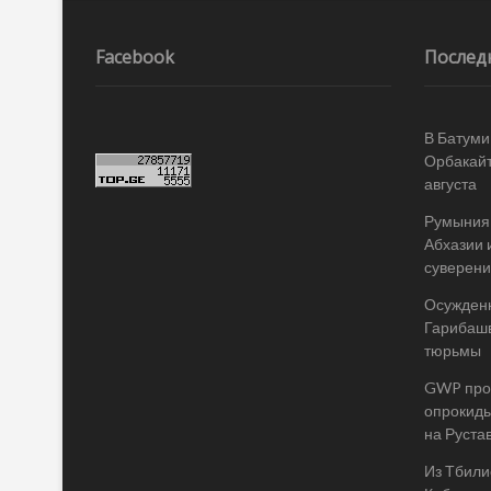
по
записям
Facebook
Послед
В Батуми
Орбакайт
августа
Румыния 
Абхазии 
суверени
Осужденн
Гарибашв
тюрьмы
GWP пров
опрокиды
на Руста
Из Тбилис