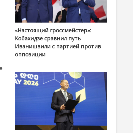
«Настоящий гроссмейстер»:
@ქართული ოცნება / Georgian Dream
Кобахидзе сравнил путь
Иванишвили с партией против
х
оппозиции
е