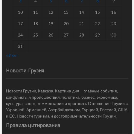
3
4
5
6
7
8
9
10
11
12
13
14
15
16
17
18
19
20
21
22
23
24
25
26
27
28
29
30
31
« Июл
Новости-Грузия
Новости Грузии, Кавказа. Картина дня – главные события,
конфликты и происшествия, политика, бизнес, экономика,
культура, спорт, комментарии и прогнозы. Отношения Грузии с
Украиной, Арменией, Азербайджаном, Турцией, Россией, США
и ЕС. Новости туризма и достопримечательности Грузии.
Правила цитирования