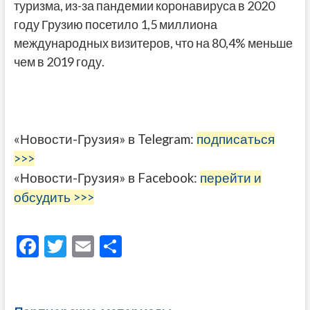
туризма, из-за пандемии коронавируса в 2020
году Грузию посетило 1,5 миллиона
международных визитеров, что на 80,4% меньше
чем в 2019 году.
«Новости-Грузия» в Telegram:
подписаться
>>>
«Новости-Грузия» в Facebook:
перейти и
обсудить >>>
F
T
E
О
ac
w
m
тп
e
itt
ai
р