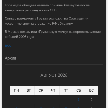
Кобахидзе обещает назвать причины блэкаутов после
завершения расследования СГБ
Спикер парламента Грузии возложил на Саакашвили
косвенную вину за вторжение РФ в Украину
В Москве похвалили «Грузинскую мечту» за переосмысление
событий 2008 года
RSS
Архив
АВГУСТ 2026
ПН
ВТ
СР
ЧТ
ПТ
СБ
ВС
1
2