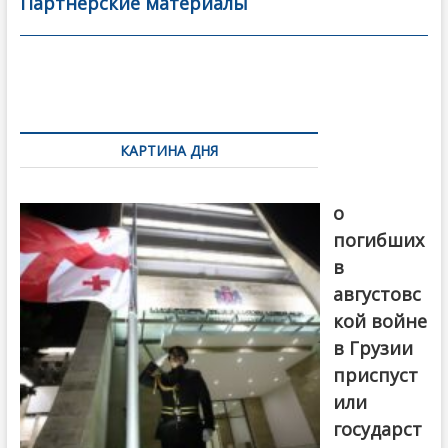
b
er
l
а
Партнерские материалы
o
в
o
и
k
ть
Навигация
по
КАРТИНА ДНЯ
записям
В память
о
погибших
в
августовс
кой войне
в Грузии
приспуст
или
государст