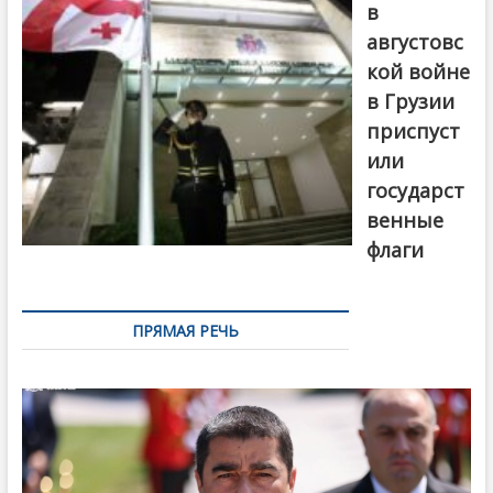
в
августовс
кой войне
в Грузии
приспуст
или
государст
венные
флаги
ПРЯМАЯ РЕЧЬ