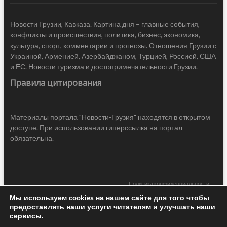
Новости Грузии, Кавказа. Картина дня – главные события,
конфликты и происшествия, политика, бизнес, экономика,
культура, спорт, комментарии и прогнозы. Отношения Грузии с
Украиной, Арменией, Азербайджаном, Турцией, Россией, США
и ЕС. Новости туризма и достопримечательности Грузии.
Правила цитирования
Материалы портала "Новости-Грузия" находятся в открытом
доступе. При использовании гиперссылка на портал
обязательна.
Политика конфиденциальности
Мы используем cookies на нашем сайте для того чтобы
Новости Грузии
| Black Sea Press LTD © 2020 All Rights Reserved /
предоставлять наши услуги читателям и улучшать наши
Design & development —
COCODO BRANDO
сервисы.