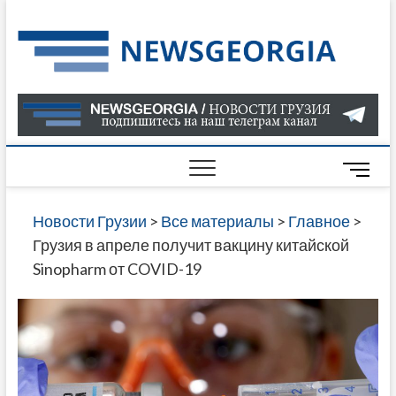
Skip
to
Нов
САМАЯ
content
АКТУАЛ
Гру
ИНФОР
О СОБ
В ГРУЗ
НОВОС
M
ГРУЗИИ
e
ОНЛАЙН
n
Новости Грузии
>
Все материалы
>
Главное
>
САЙТЕ 
u
Грузия в апреле получит вакцину китайской
НАЙДЕ
B
Sinopharm от COVID-19
НОВОС
u
ПОЛИТ
t
ЭКОНО
t
КУЛЬТУ
o
СПОРТА
n
МНОГО