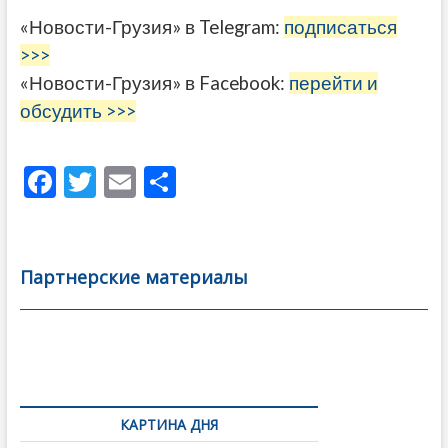
«Новости-Грузия» в Telegram:
подписаться
>>>
«Новости-Грузия» в Facebook:
перейти и
обсудить >>>
F
T
E
О
ac
w
m
тп
e
itt
ai
р
b
er
l
а
Партнерские материалы
o
в
o
и
k
ть
Навигация
по
КАРТИНА ДНЯ
записям