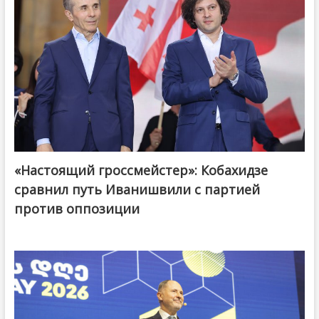
«Настоящий гроссмейстер»: Кобахидзе
@ქართული ოცნება / Georgian Dream
сравнил путь Иванишвили с партией
против оппозиции