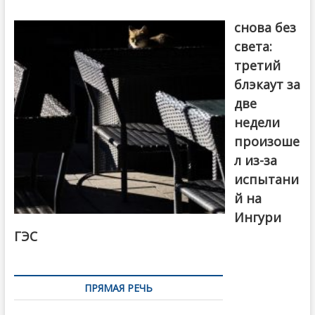
Грузия
снова без
света:
третий
блэкаут за
две
недели
произоше
л из-за
испытани
й на
Ингури
ГЭС
ПРЯМАЯ РЕЧЬ