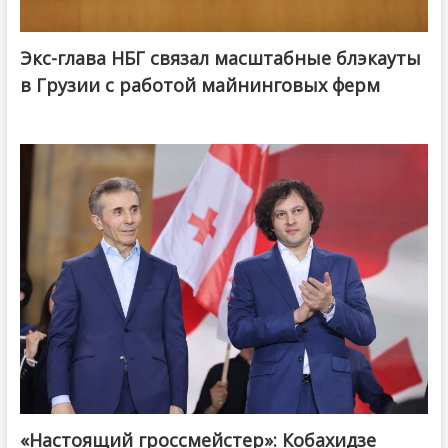
Экс-глава НБГ связал масштабные блэкауты
в Грузии с работой майнинговых ферм
«Настоящий гроссмейстер»: Кобахидзе
@ქართული ოცნება / Georgian Dream