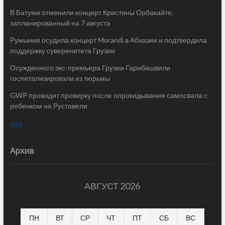
В Батуми отменили концерт Кристины Орбакайте,
запланированный на 7 августа
Румыния осудила концерт Morandi в Абхазии и подтвердила
поддержку суверенитета Грузии
Осужденного экс-премьера Грузии Гарибашвили
госпитализировали из тюрьмы
GWP проводит проверку после опрокидывания самосвала с
ребенком на Руставели
RSS
Архив
АВГУСТ 2026
ПН
ВТ
СР
ЧТ
ПТ
СБ
ВС