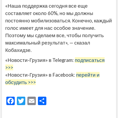
«Наша поддержка сегодня все еще
составляет около 60%, но мы должны
постоянно мобилизоваться. Конечно, каждый
голос имеет для нас особое значение.
Поэтому мы сделаем все, чтобы получить
максимальный результат», — сказал
Кобахидзе.
«Новости-Грузия» в Telegram:
подписаться
>>>
«Новости-Грузия» в Facebook:
перейти и
обсудить >>>
F
T
E
О
ac
w
m
тп
e
itt
ai
р