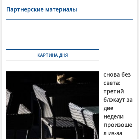
b
er
l
а
Партнерские материалы
o
в
o
и
k
ть
Навигация
по
КАРТИНА ДНЯ
записям
Грузия
снова без
света:
третий
блэкаут за
две
недели
произоше
л из-за