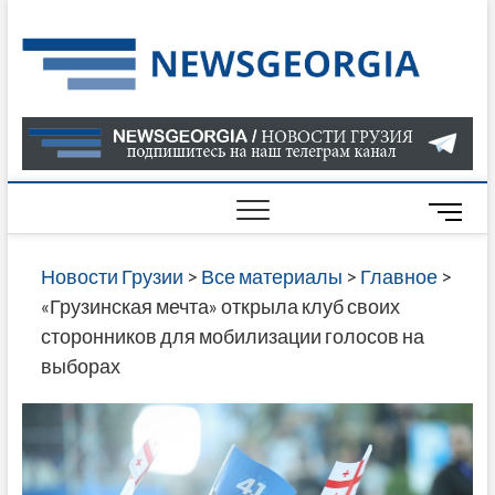
Skip
to
Нов
САМАЯ
content
АКТУАЛ
Гру
ИНФОР
О СОБ
В ГРУЗ
НОВОС
M
ГРУЗИИ
e
ОНЛАЙН
n
Новости Грузии
>
Все материалы
>
Главное
>
САЙТЕ 
u
«Грузинская мечта» открыла клуб своих
НАЙДЕ
B
сторонников для мобилизации голосов на
НОВОС
u
выборах
ПОЛИТ
t
ЭКОНО
t
КУЛЬТУ
o
СПОРТА
n
МНОГО