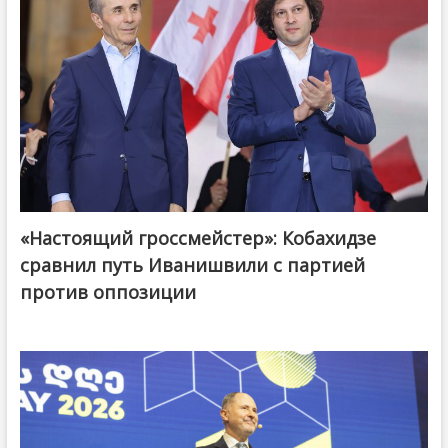
«Настоящий гроссмейстер»: Кобахидзе
@ქართული ოცნება / Georgian Dream
сравнил путь Иванишвили с партией
против оппозиции