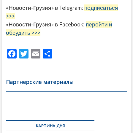
«Новости-Грузия» в Telegram:
подписаться
>>>
«Новости-Грузия» в Facebook:
перейти и
обсудить >>>
F
T
E
О
ac
w
m
тп
e
itt
ai
р
b
er
l
а
Партнерские материалы
o
в
o
и
k
ть
Навигация
по
КАРТИНА ДНЯ
записям