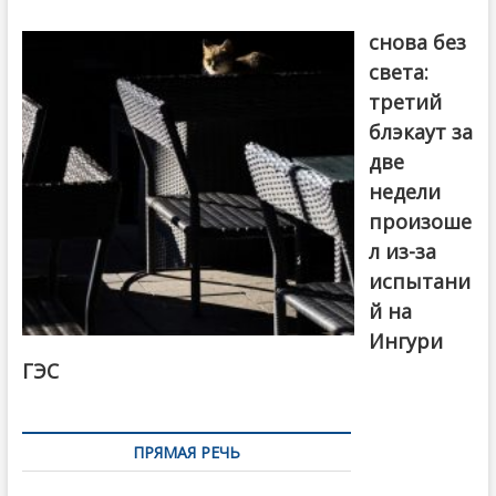
Грузия
снова без
света:
третий
блэкаут за
две
недели
произоше
л из-за
испытани
й на
Ингури
ГЭС
ПРЯМАЯ РЕЧЬ