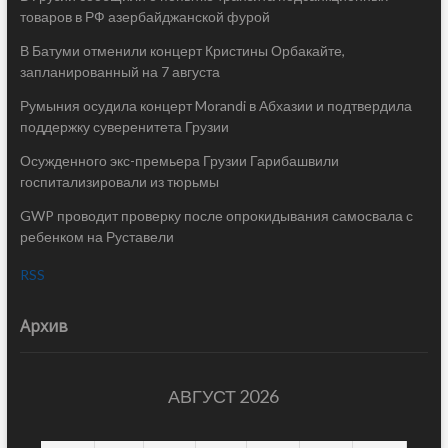
товаров в РФ азербайджанской фурой
В Батуми отменили концерт Кристины Орбакайте,
запланированный на 7 августа
Румыния осудила концерт Morandi в Абхазии и подтвердила
поддержку суверенитета Грузии
Осужденного экс-премьера Грузии Гарибашвили
госпитализировали из тюрьмы
GWP проводит проверку после опрокидывания самосвала с
ребенком на Руставели
RSS
Архив
АВГУСТ 2026