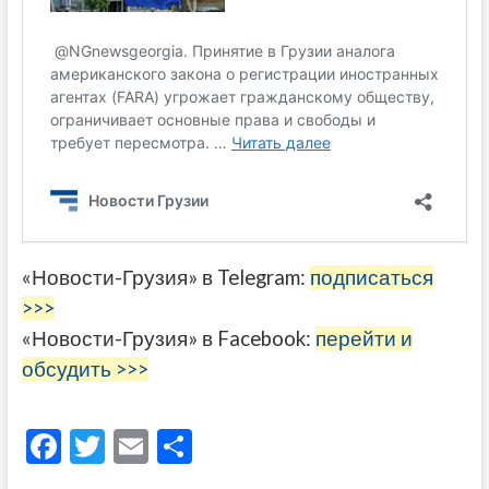
«Новости-Грузия» в Telegram:
подписаться
>>>
«Новости-Грузия» в Facebook:
перейти и
обсудить >>>
F
T
E
О
ac
w
m
тп