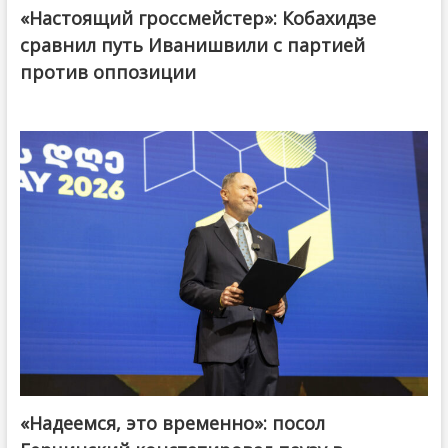
«Настоящий гроссмейстер»: Кобахидзе
@ქართული ოცნება / Georgian Dream
сравнил путь Иванишвили с партией
против оппозиции
«Надеемся, это временно»: посол