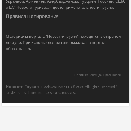
Украиной, Арменией, Азербайджаном, Турцией, Россией, США
и ЕС. Новости туризма и достопримечательности Грузии.
Правила цитирования
Материалы портала "Новости-Грузия" находятся в открытом
доступе. При использовании гиперссылка на портал
обязательна.
Политика конфиденциальности
Новости Грузии
| Black Sea Press LTD © 2020 All Rights Reserved /
Design & development —
COCODO BRANDO