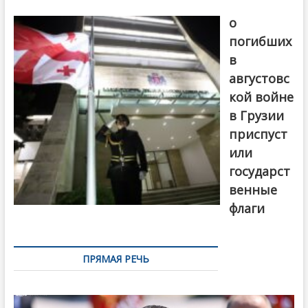
В память
о
погибших
в
августовс
кой войне
в Грузии
приспуст
или
государст
венные
флаги
ПРЯМАЯ РЕЧЬ