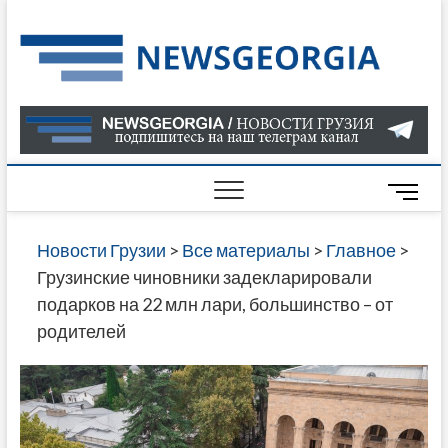
Skip
to
Нов
САМАЯ
content
АКТУАЛ
Гру
ИНФОР
О СОБ
В ГРУЗ
НОВОС
M
ГРУЗИИ
e
ОНЛАЙН
n
Новости Грузии
>
Все материалы
>
Главное
>
САЙТЕ 
u
Грузинские чиновники задекларировали
НАЙДЕ
B
подарков на 22 млн лари, большинство – от
НОВОС
u
родителей
ПОЛИТ
t
ЭКОНО
t
КУЛЬТУ
o
СПОРТА
n
МНОГО