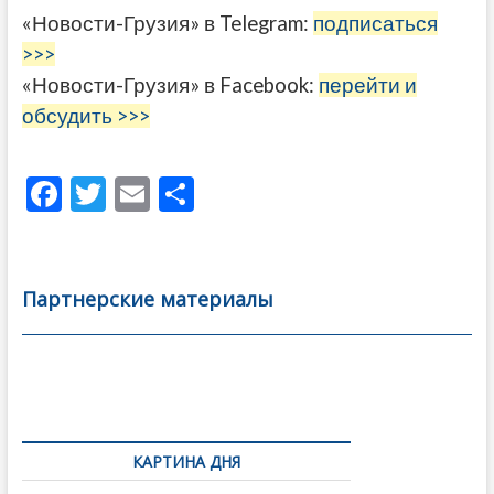
«Новости-Грузия» в Telegram:
подписаться
>>>
«Новости-Грузия» в Facebook:
перейти и
обсудить >>>
F
T
E
О
ac
w
m
тп
e
itt
ai
р
b
er
l
а
Партнерские материалы
o
в
o
и
k
ть
Навигация
по
КАРТИНА ДНЯ
записям