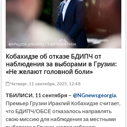
ДРУГОЕ
@ირაკლი კობახიძე / Irakli Kobakhidze
Кобахидзе об отказе БДИПЧ от
наблюдения за выборами в Грузии:
«Не желают головной боли»
Четверг, 11 сентября, 2025, 12:48
ТБИЛИСИ, 11 сентября –
@NGnewsgeorgia
.
Премьер Грузии Ираклий Кобахидзе считает,
что БДИПЧ/ОБСЕ отказалось направлять
свою миссию для наблюдения за местными
выборами в Грузии, желая избежать