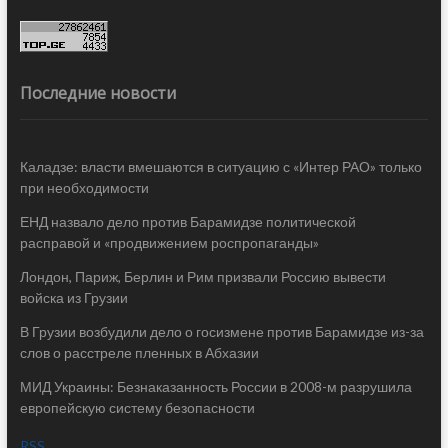
Последние новости
Каладзе: власти вмешаются в ситуацию с «Интер РАО» только
при необходимости
ЕНД назвало дело против Барамидзе политической
расправой и «продвижением роспропаганды»
Лондон, Париж, Берлин и Рим призвали Россию вывести
войска из Грузии
В Грузии возбудили дело о госизмене против Барамидзе из-за
слов о расстреле пленных в Абхазии
МИД Украины: Безнаказанность России в 2008-м разрушила
европейскую систему безопасности
RSS