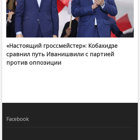
«Настоящий гроссмейстер»: Кобахидзе
@ქართული ოცნება / Georgian Dream
сравнил путь Иванишвили с партией
против оппозиции
Facebook