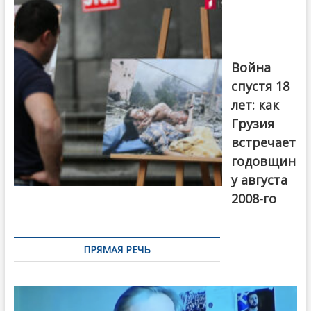
августовской
войны 2008
года в Тбилиси,
август 2018
года. Фото:
Война
Первый канал
спустя 18
лет: как
Грузия
встречает
годовщин
у августа
2008-го
ПРЯМАЯ РЕЧЬ