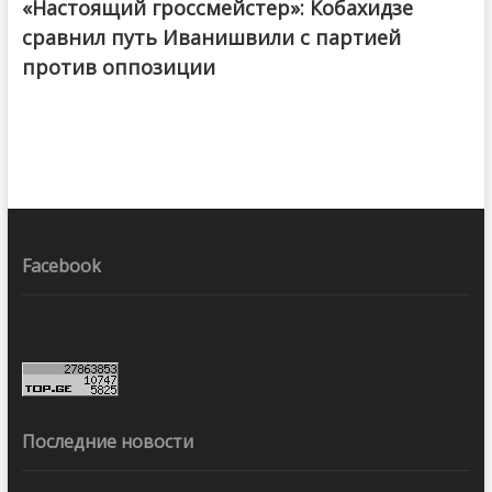
«Настоящий гроссмейстер»: Кобахидзе
@ქართული ოცნება / Georgian Dream
сравнил путь Иванишвили с партией
против оппозиции
Facebook
Последние новости