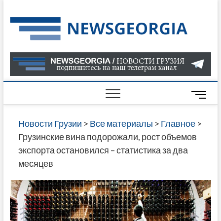
Skip
to
Нов
САМАЯ
content
АКТУАЛ
Гру
ИНФОР
О СОБ
В ГРУЗ
НОВОС
M
ГРУЗИИ
e
ОНЛАЙН
n
Новости Грузии
>
Все материалы
>
Главное
>
САЙТЕ 
u
Грузинские вина подорожали, рост объемов
НАЙДЕ
B
экспорта остановился – статистика за два
НОВОС
u
месяцев
ПОЛИТ
t
ЭКОНО
t
КУЛЬТУ
o
СПОРТА
n
МНОГО