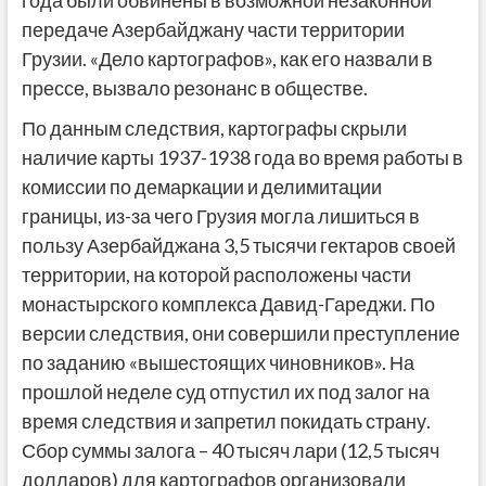
года были обвинены в возможной незаконной
передаче Азербайджану части территории
Грузии. «Дело картографов», как его назвали в
прессе, вызвало резонанс в обществе.
По данным следствия, картографы скрыли
наличие карты 1937-1938 года во время работы в
комиссии по демаркации и делимитации
границы, из-за чего Грузия могла лишиться в
пользу Азербайджана 3,5 тысячи гектаров своей
территории, на которой расположены части
монастырского комплекса Давид-Гареджи. По
версии следствия, они совершили преступление
по заданию «вышестоящих чиновников». На
прошлой неделе суд отпустил их под залог на
время следствия и запретил покидать страну.
Сбор суммы залога – 40 тысяч лари (12,5 тысяч
долларов) для картографов организовали