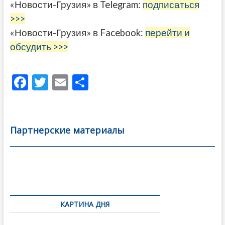
«Новости-Грузия» в Telegram:
подписаться
>>>
«Новости-Грузия» в Facebook:
перейти и
обсудить >>>
F
T
E
О
ac
w
m
тп
e
itt
ai
р
b
er
l
а
Партнерские материалы
o
в
o
и
k
ть
Навигация
по
КАРТИНА ДНЯ
записям
В память