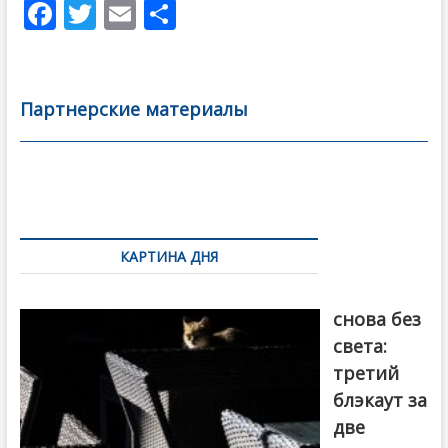
F
T
E
О
ac
w
m
тп
e
itt
ai
р
b
er
l
а
Партнерские материалы
o
в
o
и
k
ть
Навигация
по
КАРТИНА ДНЯ
записям
Грузия
снова без
света:
третий
блэкаут за
две