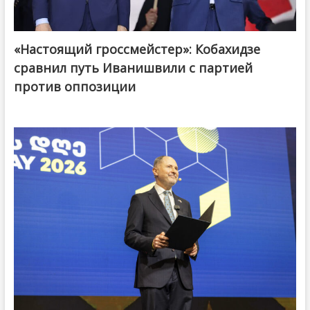
«Настоящий гроссмейстер»: Кобахидзе
@ქართული ოცნება / Georgian Dream
сравнил путь Иванишвили с партией
против оппозиции