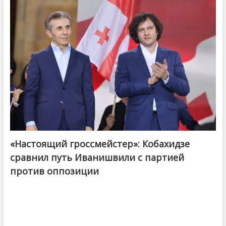
«Настоящий гроссмейстер»: Кобахидзе
@ქართული ოცნება / Georgian Dream
сравнил путь Иванишвили с партией
против оппозиции