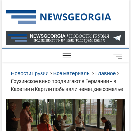
Skip
to
Нов
САМАЯ
content
АКТУАЛ
Гру
ИНФОР
О СОБ
В ГРУЗ
НОВОС
M
ГРУЗИИ
e
ОНЛАЙН
n
Новости Грузии
>
Все материалы
>
Главное
>
САЙТЕ 
u
Грузинское вино продвигают в Германии – в
НАЙДЕ
B
Кахетии и Картли побывали немецкие сомелье
НОВОС
u
ПОЛИТ
t
ЭКОНО
t
КУЛЬТУ
o
СПОРТА
n
МНОГО