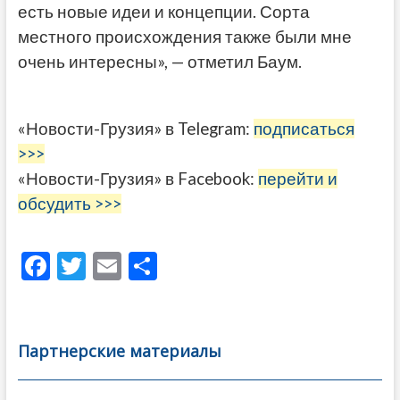
есть новые идеи и концепции. Сорта
местного происхождения также были мне
очень интересны», — отметил Баум.
«Новости-Грузия» в Telegram:
подписаться
>>>
«Новости-Грузия» в Facebook:
перейти и
обсудить >>>
F
T
E
О
ac
w
m
тп
e
itt
ai
р
b
er
l
а
Партнерские материалы
o
в