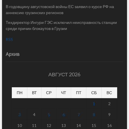
В годовщину августовской войны ЕС заявил о курсе РФ на
аннексию грузинских регионов
Техдиректор Ингури ГЭС исключил неисправность станции
среди причин блэкаутов в Грузии
RSS
Архив
АВГУСТ 2026
ПН
ВТ
СР
ЧТ
ПТ
СБ
ВС
1
2
3
4
5
6
7
8
9
10
11
12
13
14
15
16