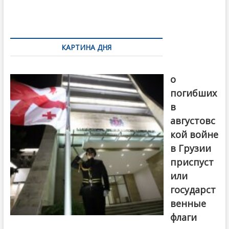
o
и
k
ть
Навигация
по
КАРТИНА ДНЯ
записям
В память
о
погибших
в
августовс
кой войне
в Грузии
приспуст
или
государст
венные
флаги