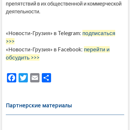
препятствий в их общественной и коммерческой
деятельности.
«Новости-Грузия» в Telegram:
подписаться
>>>
«Новости-Грузия» в Facebook:
перейти и
обсудить >>>
F
T
E
О
ac
w
m
тп
e
itt
ai
р
b
er
l
а
Партнерские материалы
o
в
o
и