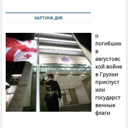
k
ть
Навигация
по
КАРТИНА ДНЯ
записям
В память
о
погибших
в
августовс
кой войне
в Грузии
приспуст
или
государст
венные
флаги