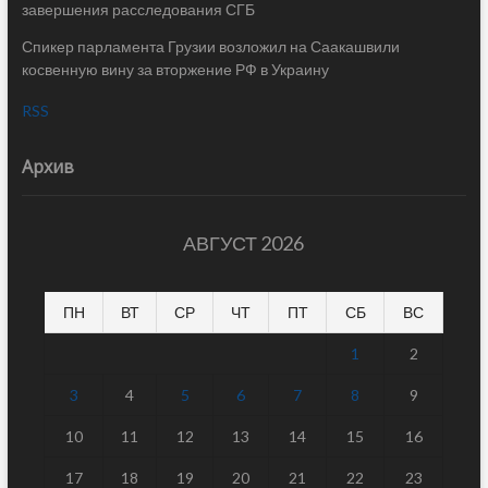
завершения расследования СГБ
Спикер парламента Грузии возложил на Саакашвили
косвенную вину за вторжение РФ в Украину
RSS
Архив
АВГУСТ 2026
ПН
ВТ
СР
ЧТ
ПТ
СБ
ВС
1
2
3
4
5
6
7
8
9
10
11
12
13
14
15
16
17
18
19
20
21
22
23