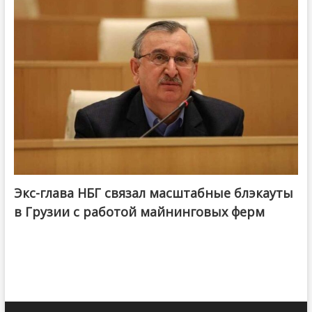
Экс-глава НБГ связал масштабные блэкауты
в Грузии с работой майнинговых ферм