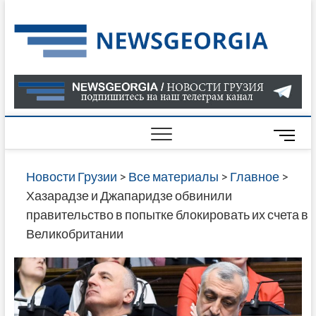
Skip
to
Нов
САМАЯ
content
АКТУАЛ
Гру
ИНФОР
О СОБ
В ГРУЗ
НОВОС
M
ГРУЗИИ
e
ОНЛАЙН
n
Новости Грузии
>
Все материалы
>
Главное
>
САЙТЕ 
u
Хазарадзе и Джапаридзе обвинили
НАЙДЕ
B
правительство в попытке блокировать их счета в
НОВОС
u
Великобритании
ПОЛИТ
t
ЭКОНО
t
КУЛЬТУ
o
СПОРТА
n
МНОГО