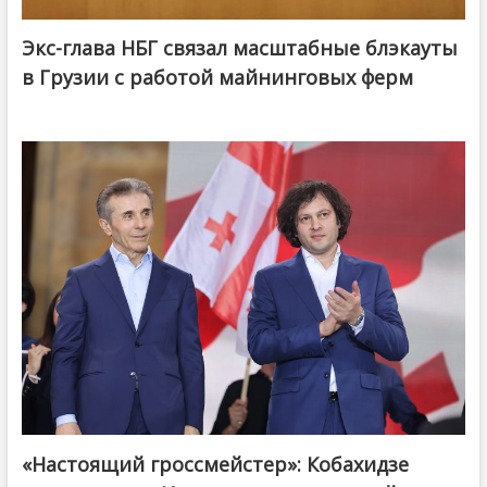
Экс-глава НБГ связал масштабные блэкауты
в Грузии с работой майнинговых ферм
«Настоящий гроссмейстер»: Кобахидзе
@ქართული ოცნება / Georgian Dream