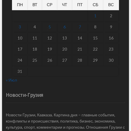
ПН
ВТ
СР
ЧТ
ПТ
СБ
ВС
1
2
3
4
5
6
7
8
9
10
11
12
13
14
15
16
17
18
19
20
21
22
23
24
25
26
27
28
29
30
31
« Июл
Новости-Грузия
Новости Грузии, Кавказа. Картина дня – главные события,
конфликты и происшествия, политика, бизнес, экономика,
культура, спорт, комментарии и прогнозы. Отношения Грузии с