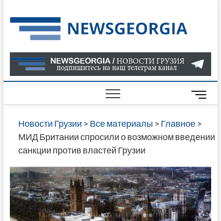
Skip
to
Нов
САМАЯ
content
АКТУАЛ
Гру
ИНФОР
О СОБ
В ГРУЗ
НОВОС
M
ГРУЗИИ
e
ОНЛАЙН
n
Новости Грузии
>
Все материалы
>
Главное
>
САЙТЕ 
u
МИД Британии спросили о возможном введении
НАЙДЕ
B
санкции против властей Грузии
НОВОС
u
ПОЛИТ
t
ЭКОНО
t
КУЛЬТУ
o
СПОРТА
n
МНОГО