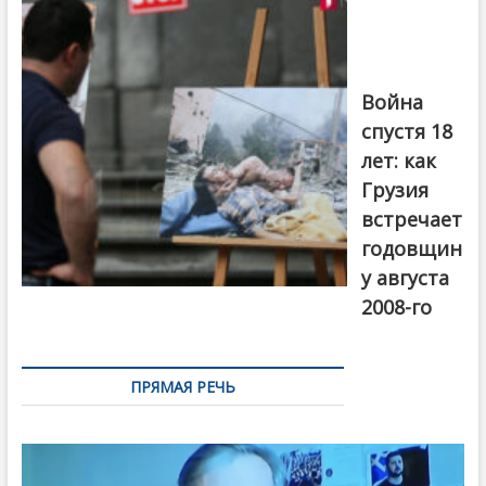
августовской
войны 2008
года в Тбилиси,
август 2018
года. Фото:
Война
Первый канал
спустя 18
лет: как
Грузия
встречает
годовщин
у августа
2008-го
ПРЯМАЯ РЕЧЬ