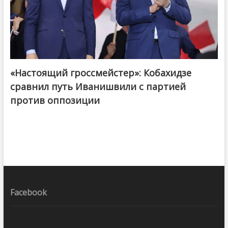
«Настоящий гроссмейстер»: Кобахидзе
@ქართული ოცნება / Georgian Dream
сравнил путь Иванишвили с партией
против оппозиции
Facebook