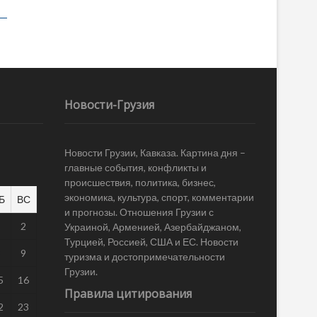
Новости-Грузия
Новости Грузии, Кавказа. Картина дня –
главные события, конфликты и
происшествия, политика, бизнес,
экономика, культура, спорт, комментарии
Б
ВС
и прогнозы. Отношения Грузии с
1
2
Украиной, Арменией, Азербайджаном,
Турцией, Россией, США и ЕС. Новости
8
9
туризма и достопримечательности
Грузии.
5
16
Правила цитирования
2
23