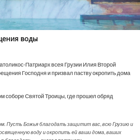
щения воды
атоликос-Патриарх всея Грузии Илия Второй
рещения Господня и призвал паству окропить дома
м соборе Святой Троицы, где прошел обряд
ом. Пусть Божья благодать защитит вас, всю Грузию и
 освященную воду и окропить ей ваши дома, ваших