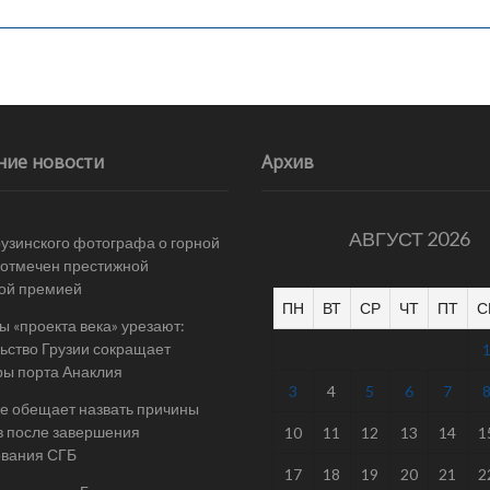
ние новости
Архив
АВГУСТ 2026
рузинского фотографа о горной
отмечен престижной
ой премией
ПН
ВТ
СР
ЧТ
ПТ
С
 «проекта века» урезают:
ьство Грузии сокращает
ы порта Анаклия
3
4
5
6
7
е обещает назвать причины
в после завершения
10
11
12
13
14
1
ования СГБ
17
18
19
20
21
2