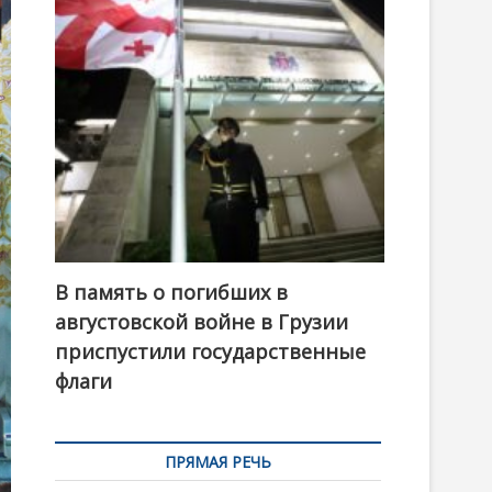
t
o
n
В память о погибших в
августовской войне в Грузии
приспустили государственные
флаги
ПРЯМАЯ РЕЧЬ