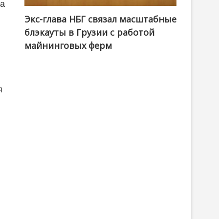
за
Экс-глава НБГ связал масштабные
блэкауты в Грузии с работой
майнинговых ферм
я