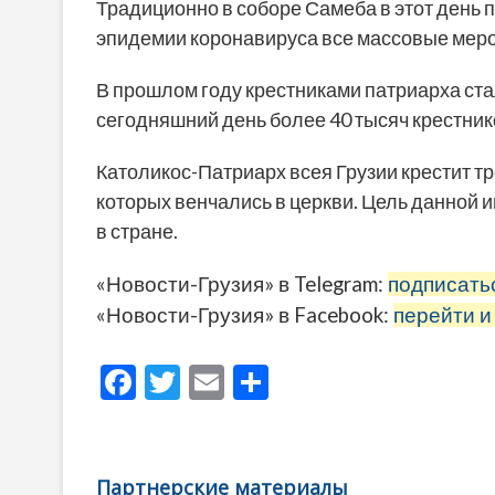
Традиционно в соборе Самеба в этот день п
эпидемии коронавируса все массовые мер
В прошлом году крестниками патриарха ста
сегодняшний день более 40 тысяч крестник
Католикос-Патриарх всея Грузии крестит т
которых венчались в церкви. Цель данной
в стране.
«Новости-Грузия» в Telegram:
подписать
«Новости-Грузия» в Facebook:
перейти и
F
T
E
О
ac
w
m
тп
e
itt
ai
р
b
er
l
а
Партнерские материалы