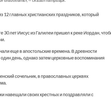
ья благодать», — сказал патриарх.
з 12 главных христианских праздников, который
е 30 лет Иисус из Галилеи пришел к реке Иордан, что
чи.
чали еще в апостольские времена. В древности
 один день, однако затем церковные воспоминания
енский сочельник, в православных церквях
ма.
ники навещали своих крестных и поздравляли с