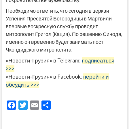
покровительстве мужеложству.
Необходимо отметить, что сегодня в церкви
Успения Пресвятой Богородицы в Мартвили
впервые воскресную службу проводит
митрополит Григол (Кация). По решению Синода,
именно он временно будет занимать пост
Чкондидского митрополита.
«Новости-Грузия» в Telegram:
подписаться
>>>
«Новости-Грузия» в Facebook:
перейти и
обсудить >>>
F
T
E
О
ac
w
m
тп
e
itt
ai
р