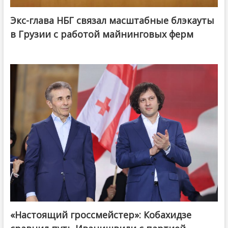
Экс-глава НБГ связал масштабные блэкауты
в Грузии с работой майнинговых ферм
«Настоящий гроссмейстер»: Кобахидзе
@ქართული ოცნება / Georgian Dream