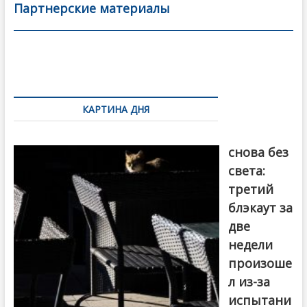
b
er
l
а
Партнерские материалы
o
в
o
и
k
ть
Навигация
по
КАРТИНА ДНЯ
записям
Грузия
снова без
света:
третий
блэкаут за
две
недели
произоше
л из-за
испытани