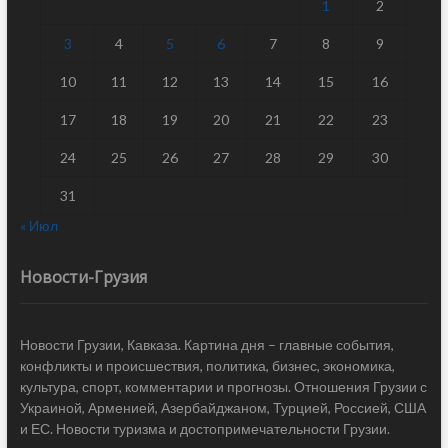
1
2
3
4
5
6
7
8
9
10
11
12
13
14
15
16
17
18
19
20
21
22
23
24
25
26
27
28
29
30
31
« Июл
Новости-Грузия
Новости Грузии, Кавказа. Картина дня – главные события,
конфликты и происшествия, политика, бизнес, экономика,
культура, спорт, комментарии и прогнозы. Отношения Грузии с
Украиной, Арменией, Азербайджаном, Турцией, Россией, США
и ЕС. Новости туризма и достопримечательности Грузии.