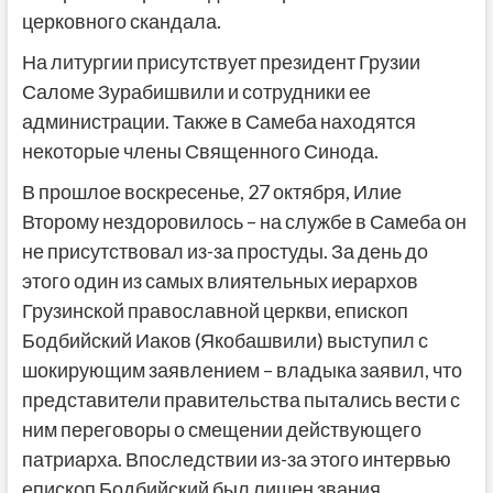
церковного скандала.
На литургии присутствует президент Грузии
Саломе Зурабишвили и сотрудники ее
администрации. Также в Самеба находятся
некоторые члены Священного Синода.
В прошлое воскресенье, 27 октября, Илие
Второму нездоровилось – на службе в Самеба он
не присутствовал из-за простуды. За день до
этого один из самых влиятельных иерархов
Грузинской православной церкви, епископ
Бодбийский Иаков (Якобашвили) выступил с
шокирующим заявлением – владыка заявил, что
представители правительства пытались вести с
ним переговоры о смещении действующего
патриарха. Впоследствии из-за этого интервью
епископ Бодбийский был лишен звания