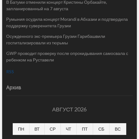
В Батуми отменили концерт Кристины Орбакайте,
запланированный на 7 августа
Румыния осудила концерт Morandi в Абхазии и подтвердила
поддержку суверенитета Грузии
Осужденного экс-премьера Грузии Гарибашвили
госпитализировали из тюрьмы
GWP проводит проверку после опрокидывания самосвала с
ребенком на Руставели
RSS
Архив
АВГУСТ 2026
ПН
ВТ
СР
ЧТ
ПТ
СБ
ВС