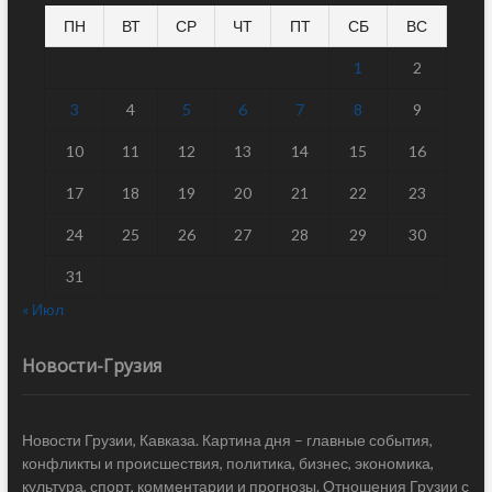
ПН
ВТ
СР
ЧТ
ПТ
СБ
ВС
1
2
3
4
5
6
7
8
9
10
11
12
13
14
15
16
17
18
19
20
21
22
23
24
25
26
27
28
29
30
31
« Июл
Новости-Грузия
Новости Грузии, Кавказа. Картина дня – главные события,
конфликты и происшествия, политика, бизнес, экономика,
культура, спорт, комментарии и прогнозы. Отношения Грузии с