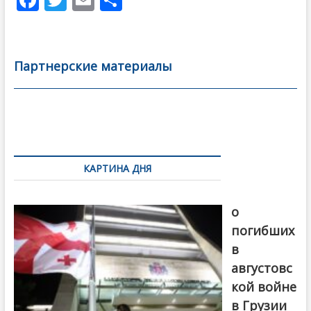
ac
w
m
тп
e
itt
ai
р
b
er
l
а
Партнерские материалы
o
в
o
и
k
ть
Навигация
по
КАРТИНА ДНЯ
записям
В память
о
погибших
в
августовс
кой войне
в Грузии