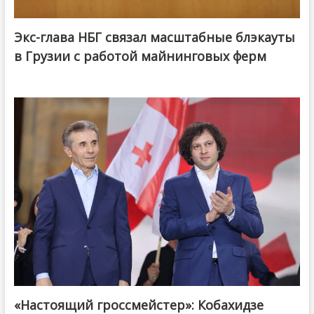
Экс-глава НБГ связал масштабные блэкауты
в Грузии с работой майнинговых ферм
«Настоящий гроссмейстер»: Кобахидзе
@ქართული ოცნება / Georgian Dream