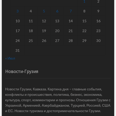
1
2
3
4
5
6
7
8
9
10
11
12
13
14
15
16
17
18
19
20
21
22
23
24
25
26
27
28
29
30
31
« Июл
Новости-Грузия
Новости Грузии, Кавказа. Картина дня – главные события,
конфликты и происшествия, политика, бизнес, экономика,
культура, спорт, комментарии и прогнозы. Отношения Грузии с
Украиной, Арменией, Азербайджаном, Турцией, Россией, США
и ЕС. Новости туризма и достопримечательности Грузии.