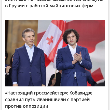
в Грузии с работой майнинговых ферм
«Настоящий гроссмейстер»: Кобахидзе
@ქართული ოცნება / Georgian Dream
сравнил путь Иванишвили с партией
против оппозиции