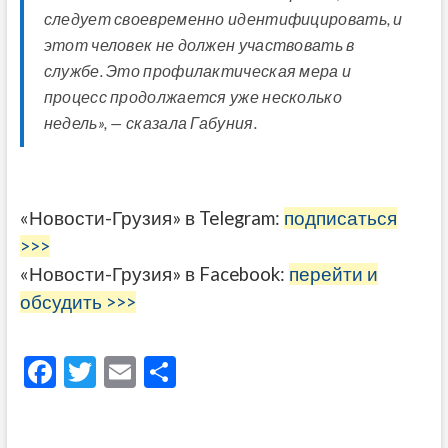
следует своевременно идентифицировать, и
этот человек не должен участвовать в
службе. Это профилактическая мера и
процесс продолжается уже несколько
недель», — сказала Габуния.
«Новости-Грузия» в Telegram:
подписаться
>>>
«Новости-Грузия» в Facebook:
перейти и
обсудить >>>
F
T
E
О
ac
w
m
тп
e
itt
ai
р