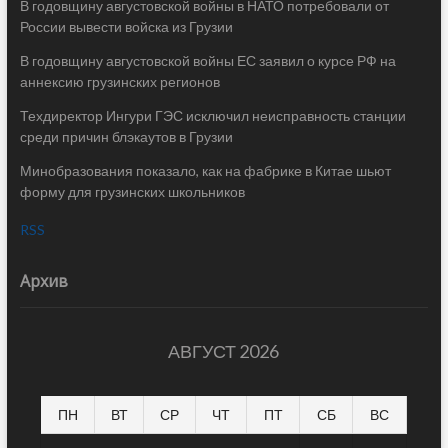
В годовщину августовской войны в НАТО потребовали от
России вывести войска из Грузии
В годовщину августовской войны ЕС заявил о курсе РФ на
аннексию грузинских регионов
Техдиректор Ингури ГЭС исключил неисправность станции
среди причин блэкаутов в Грузии
Минобразования показало, как на фабрике в Китае шьют
форму для грузинских школьников
RSS
Архив
АВГУСТ 2026
ПН
ВТ
СР
ЧТ
ПТ
СБ
ВС