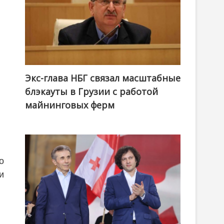
Экс-глава НБГ связал масштабные
блэкауты в Грузии с работой
майнинговых ферм
о
и