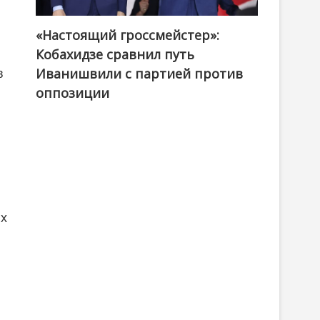
«Настоящий гроссмейстер»:
@ქართული ოცნება / Georgian Dream
Кобахидзе сравнил путь
Иванишвили с партией против
в
оппозиции
ых