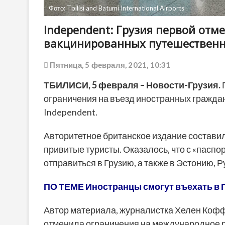
Фото: Tbilisi and Batumi International Airports
Independent: Грузия первой отм
вакцинированных путешествен
Пятница, 5 февраля, 2021, 10:31
ТБИЛИСИ, 5 февраля – Новости-Грузия.
ограничения на въезд иностранных гражда
Independent.
Авторитетное британское издание составило
привитые туристы. Оказалось, что с «пасп
отправиться в Грузию, а также в Эстонию,
ПО ТЕМЕ Иностранцы смогут въехать в Г
Автор материала, журналистка Хелен Коффи
отменила ограничения на международное 