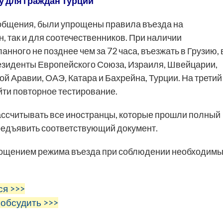
у для граждан Турции
общения, были упрощены правила въезда на
н, так и для соотечественников. При наличии
нного не позднее чем за 72 часа, въезжать в Грузию, 
резиденты Европейского Союза, Израиля, Швейцарии,
й Аравии, ОАЭ, Катара и Бахрейна, Турции. На третий
йти повторное тестирование.
рассчитывать все иностранцы, которые прошли полный
предъявить соответствующий документ.
рощением режима въезда при соблюдении необходим
ся >>>
 обсудить >>>