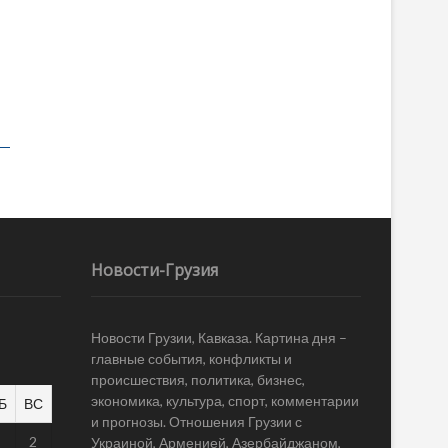
Новости-Грузия
Новости Грузии, Кавказа. Картина дня –
главные события, конфликты и
происшествия, политика, бизнес,
экономика, культура, спорт, комментарии
Б
ВС
и прогнозы. Отношения Грузии с
1
2
Украиной, Арменией, Азербайджаном,