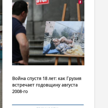
t
o
n
Фотовыставка на тему августовской войны 2008
года в Тбилиси, август 2018 года. Фото: Первый
Война спустя 18 лет: как Грузия
канал
встречает годовщину августа
2008-го