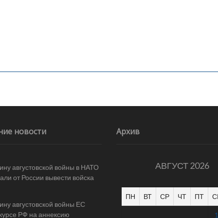
ние новости
Архив
АВГУСТ 2026
ину августовской войны в НАТО
али от России вывести войска
ПН
ВТ
СР
ЧТ
ПТ
С
ину августовской войны ЕС
 курсе РФ на аннексию