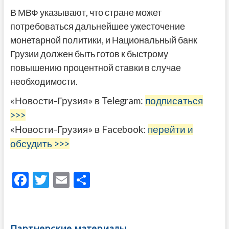
В МВФ указывают, что стране может
потребоваться дальнейшее ужесточение
монетарной политики, и Национальный банк
Грузии должен быть готов к быстрому
повышению процентной ставки в случае
необходимости.
«Новости-Грузия» в Telegram:
подписаться
>>>
«Новости-Грузия» в Facebook:
перейти и
обсудить >>>
F
T
E
О
ac
w
m
тп
e
itt
ai
р
b
er
l
а
Партнерские материалы