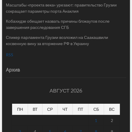
Масштабы «проекта века» урезают: правительство Грузии
сокращает параметры порта Анаклия
Кобахидзе обещает назвать причины блэкаутов после
завершения расследования СГБ
Спикер парламента Грузии возложил на Саакашвили
косвенную вину за вторжение РФ в Украину
RSS
Архив
АВГУСТ 2026
ПН
ВТ
СР
ЧТ
ПТ
СБ
ВС
1
2
3
4
5
6
7
8
9