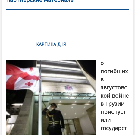
o
в
o
и
k
ть
Навигация
по
КАРТИНА ДНЯ
записям
В память
о
погибших
в
августовс
кой войне
в Грузии
приспуст
или
государст