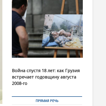
t
o
n
Фотовыставка на тему августовской войны 2008
года в Тбилиси, август 2018 года. Фото: Первый
Война спустя 18 лет: как Грузия
канал
встречает годовщину августа
2008-го
ПРЯМАЯ РЕЧЬ