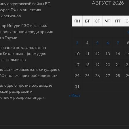
АВГУСТ 2026
ину августовской войны ЕС
 курсе РФ на аннексию
их регионов
ПН
ВТ
СР
ЧТ
ПТ
С
тор Ингури ГЭС исключил
ность станции среди причин
 в Грузии
3
4
5
6
7
ования показало, как на
в Китае шьют форму для
10
11
12
13
14
1
их школьников
17
18
19
20
21
2
 власти вмешаются в ситуацию с
АО» только при необходимости
24
25
26
27
28
2
ало дело против Барамидзе
31
ской расправой и
« Июл
жением роспропаганды»