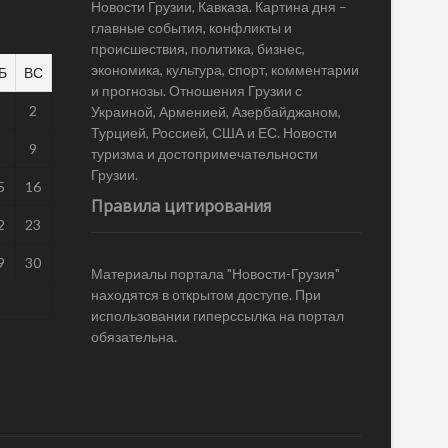
Новости Грузии, Кавказа. Картина дня –
главные события, конфликты и
происшествия, политика, бизнес,
экономика, культура, спорт, комментарии
Б
ВС
и прогнозы. Отношения Грузии с
1
2
Украиной, Арменией, Азербайджаном,
Турцией, Россией, США и ЕС. Новости
8
9
туризма и достопримечательности
Грузии.
5
16
Правила цитирования
2
23
9
30
Материалы портала "Новости-Грузия"
находятся в открытом доступе. При
использовании гиперссылка на портал
обязательна.