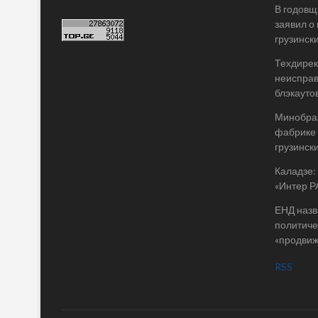
В годовщ
заявил о
грузинск
Техдирек
неисправ
блэкаутов
Минобраз
фабрике 
грузинск
Каладзе:
«Интер Р
ЕНД назв
политиче
«продви
RSS