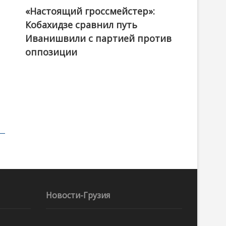
«Настоящий гроссмейстер»:
@ქართული ოცნება / Georgian Dream
Кобахидзе сравнил путь
Иванишвили с партией против
оппозиции
Новости-Грузия