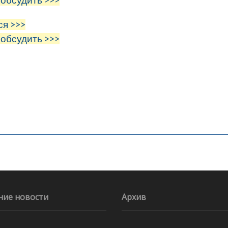
 обсудить >>>
ся >>>
 обсудить >>>
ние новости
Архив