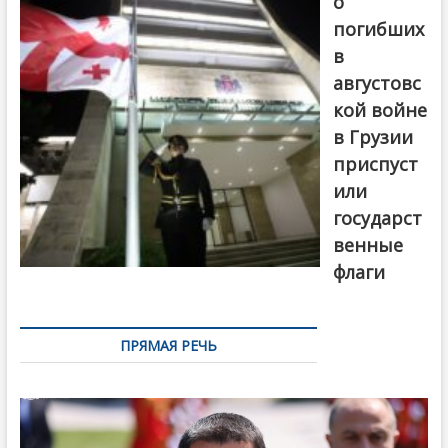
о
погибших
в
августовс
кой войне
в Грузии
приспуст
или
государст
венные
флаги
ПРЯМАЯ РЕЧЬ