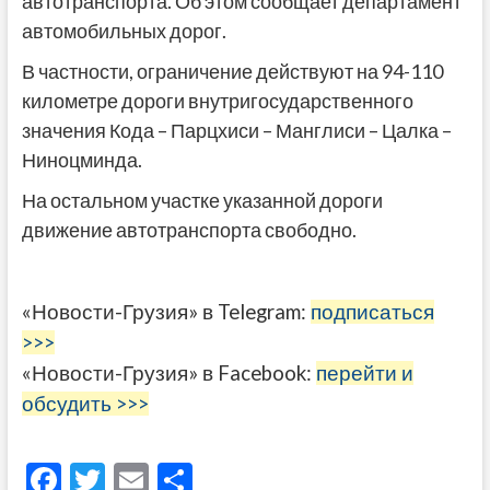
автотранспорта. Об этом сообщает департамент
автомобильных дорог.
В частности, ограничение действуют на 94-110
километре дороги внутригосударственного
значения Кода – Парцхиси – Манглиси – Цалка –
Ниноцминда.
На остальном участке указанной дороги
движение автотранспорта свободно.
«Новости-Грузия» в Telegram:
подписаться
>>>
«Новости-Грузия» в Facebook:
перейти и
обсудить >>>
F
T
E
О