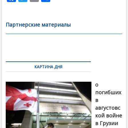
ac
w
m
тп
e
itt
ai
р
b
er
l
а
Партнерские материалы
o
в
o
и
k
ть
Навигация
по
КАРТИНА ДНЯ
записям
В память
о
погибших
в
августовс
кой войне
в Грузии