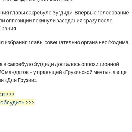
ания главы сакребуло Зугдиди. Впервые голосование
ли оппозиции покинули заседания сразу после
брания.
Для избрания главы совещательно органа необходима
а в сакребуло Зугдиди досталось оппозиционной
0 мандатов – у правящей «Грузинской мечты», а еще
я «Для Грузии».
ся >>>
 обсудить >>>