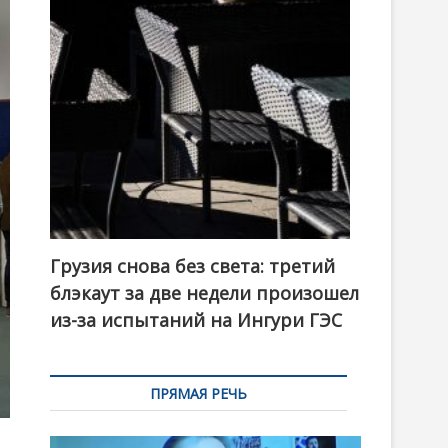
t
o
n
Грузия снова без света: третий
блэкаут за две недели произошел
из-за испытаний на Ингури ГЭС
ПРЯМАЯ РЕЧЬ