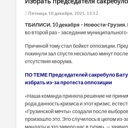
Избрать председателя сакребуло
Пятница, 10 декабря, 2021, 13:52
ТБИЛИСИ, 10 декабря – Новости-Грузия.
во второй раз – заседание муниципального
Причиной тому стал бойкот оппозиции. Пр
покинули зал спустя несколько минут после
отсутствия кворума.
ПО ТЕМЕ Председателей сакребуло Батум
избрать из-за протеста оппозиции
«Наша команда приняла решение не принима
рода данность кризиса и этот кризис, естес
«Грузинской мечты» создали после выборов.
произошло это. Это случилось в целом из-з
мандаты и это завело нас в тупик», — заяв