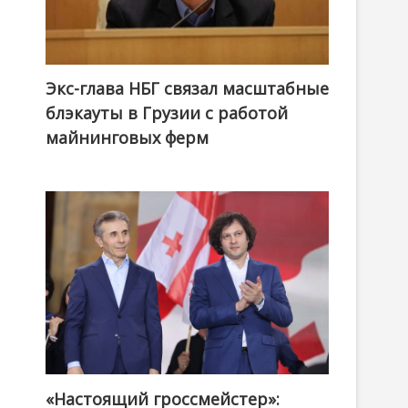
Экс-глава НБГ связал масштабные
блэкауты в Грузии с работой
майнинговых ферм
«Настоящий гроссмейстер»:
@ქართული ოცნება / Georgian Dream