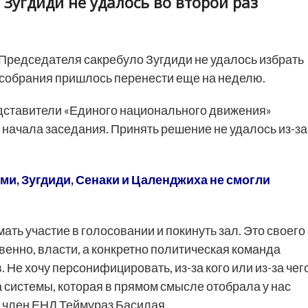
 Зугдиди не удалось во второй раз
Председателя сакребуло Зугдиди не удалось избрать
 собрания пришлось перенести еще на неделю.
едставители «Единого национального движения»
 начала заседания. Принять решение не удалось из-за
и, Зугдиди, Сенаки и Цаленджиха не смогли
ть участие в голосовании и покинуть зал. Это своего
твенно, власти, а конкретно политическая команда
 Не хочу персонифицировать, из-за кого или из-за чег
а системы, которая в прямом смысле отобрала у нас
ил член ЕНД Теймураз Басилая.