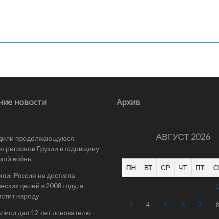
ние новости
Архив
АВГУСТ 2026
дили продолжающуюся
ю регионов Грузии в годовщину
ской войны
ПН
ВТ
СР
ЧТ
ПТ
С
ли: Россия не достигла
еских целей в 2008 году, а
мстит народу
3
4
5
6
7
илиси дал 12 лет основателю