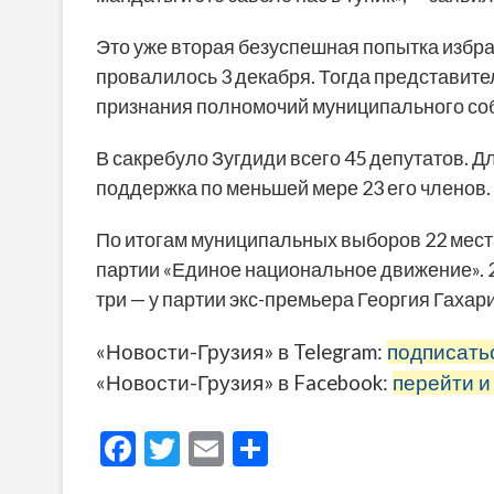
Это уже вторая безуспешная попытка избр
провалилось 3 декабря. Тогда представите
признания полномочий муниципального со
В сакребуло Зугдиди всего 45 депутатов. 
поддержка по меньшей мере 23 его членов.
По итогам муниципальных выборов 22 мест
партии «Единое национальное движение». 2
три — у партии экс-премьера Георгия Гахари
«Новости-Грузия» в Telegram:
подписать
«Новости-Грузия» в Facebook:
перейти и
F
T
E
О
ac
w
m
тп