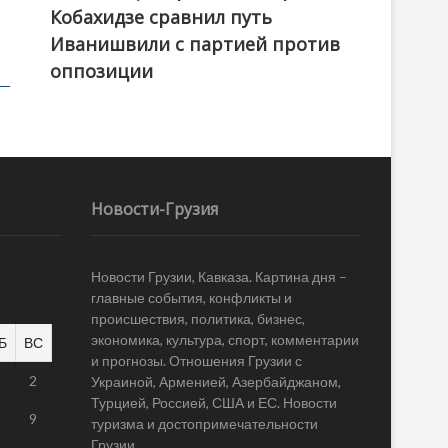
Кобахидзе сравнил путь
Иванишвили с партией против
оппозиции
Новости-Грузия
Новости Грузии, Кавказа. Картина дня –
главные события, конфликты и
происшествия, политика, бизнес,
экономика, культура, спорт, комментарии
Б
ВС
и прогнозы. Отношения Грузии с
1
2
Украиной, Арменией, Азербайджаном,
Турцией, Россией, США и ЕС. Новости
8
9
туризма и достопримечательности
Грузии.