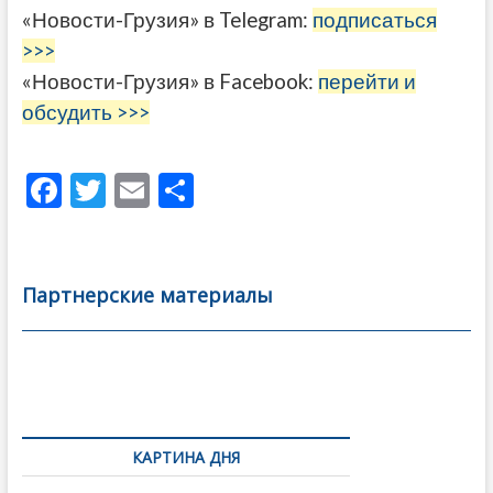
«Новости-Грузия» в Telegram:
подписаться
>>>
«Новости-Грузия» в Facebook:
перейти и
обсудить >>>
F
T
E
О
ac
w
m
тп
e
itt
ai
р
b
er
l
а
Партнерские материалы
o
в
o
и
k
ть
Навигация
по
КАРТИНА ДНЯ
записям