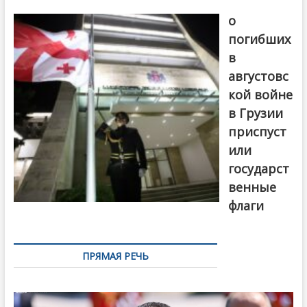
В память
о
погибших
в
августовс
кой войне
в Грузии
приспуст
или
государст
венные
флаги
ПРЯМАЯ РЕЧЬ