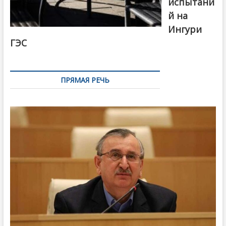
испытани
й на
Ингури
ГЭС
ПРЯМАЯ РЕЧЬ