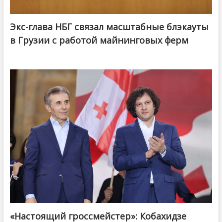
Экс-глава НБГ связал масштабные блэкауты
в Грузии с работой майнинговых ферм
«Настоящий гроссмейстер»: Кобахидзе
@ქართული ოცნება / Georgian Dream