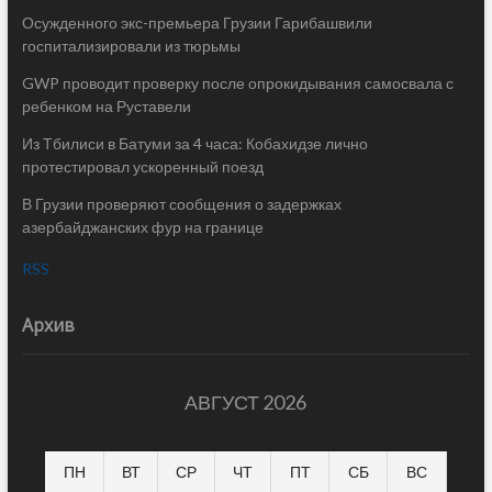
Осужденного экс-премьера Грузии Гарибашвили
госпитализировали из тюрьмы
GWP проводит проверку после опрокидывания самосвала с
ребенком на Руставели
Из Тбилиси в Батуми за 4 часа: Кобахидзе лично
протестировал ускоренный поезд
В Грузии проверяют сообщения о задержках
азербайджанских фур на границе
RSS
Архив
АВГУСТ 2026
ПН
ВТ
СР
ЧТ
ПТ
СБ
ВС