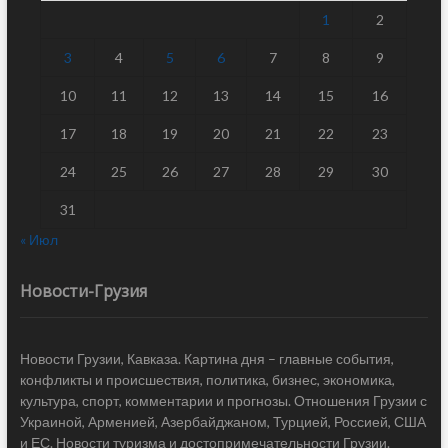
1
2
3
4
5
6
7
8
9
10
11
12
13
14
15
16
17
18
19
20
21
22
23
24
25
26
27
28
29
30
31
« Июл
Новости-Грузия
Новости Грузии, Кавказа. Картина дня – главные события,
конфликты и происшествия, политика, бизнес, экономика,
культура, спорт, комментарии и прогнозы. Отношения Грузии с
Украиной, Арменией, Азербайджаном, Турцией, Россией, США
и ЕС. Новости туризма и достопримечательности Грузии.