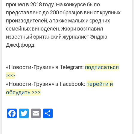
прошел в 2018 году. На конкурсе было
представлено до 200 образцов вин от крупных
производителей, а также малых и средних
семейных виноделен. Жюри возглавил
известный британский журналист Эндрю
Джеффорд.
«Новости-Грузия» в Telegram:
подписаться
>>>
«Новости-Грузия» в Facebook:
перейти и
обсудить >>>
F
T
E
О
ac
w
m
тп
e
itt
ai
р