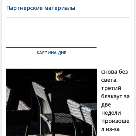
b
er
l
а
Партнерские материалы
o
в
o
и
k
ть
Навигация
по
КАРТИНА ДНЯ
записям
Грузия
снова без
света:
третий
блэкаут за
две
недели
произоше
л из-за