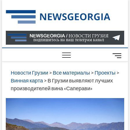
Skip
to
Нов
САМАЯ
content
АКТУАЛ
Гру
ИНФОР
О СОБ
В ГРУЗ
НОВОС
M
ГРУЗИИ
e
ОНЛАЙН
n
Новости Грузии
>
Все материалы
>
Проекты
>
САЙТЕ 
u
Винная карта
>
В Грузии выявляют лучших
НАЙДЕ
B
производителей вина «Саперави»
НОВОС
u
ПОЛИТ
t
ЭКОНО
t
КУЛЬТУ
o
СПОРТА
n
МНОГО