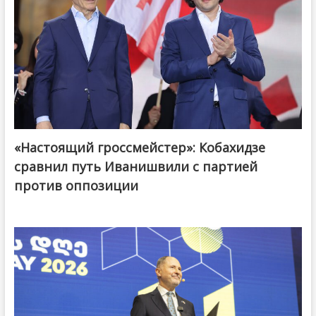
«Настоящий гроссмейстер»: Кобахидзе
@ქართული ოცნება / Georgian Dream
сравнил путь Иванишвили с партией
против оппозиции