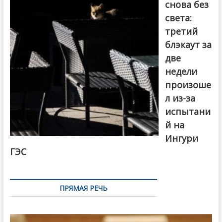
снова без
света:
третий
блэкаут за
две
недели
произоше
л из-за
испытани
й на
Ингури
ГЭС
ПРЯМАЯ РЕЧЬ