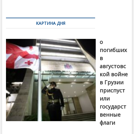
k
ть
Навигация
по
КАРТИНА ДНЯ
записям
В память
о
погибших
в
августовс
кой войне
в Грузии
приспуст
или
государст
венные
флаги