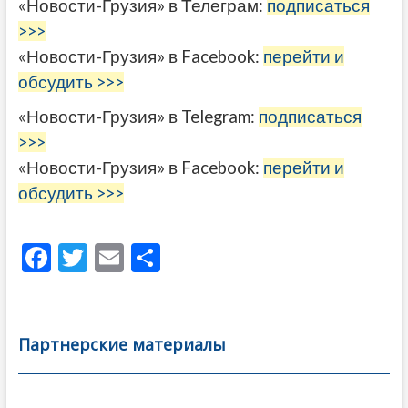
«Новости-Грузия» в Телеграм:
подписаться
>>>
«Новости-Грузия» в Facebook:
перейти и
обсудить >>>
«Новости-Грузия» в Telegram:
подписаться
>>>
«Новости-Грузия» в Facebook:
перейти и
обсудить >>>
F
T
E
О
ac
w
m
тп
e
itt
ai
р
b
er
l
а
Партнерские материалы
o
в
o
и