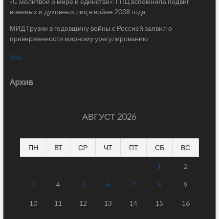
«С молитвой о мире и единстве»: ГПЦ вспомнила подвиг
военных и духовных лиц в войне 2008 года
МИД Грузии в годовщину войны с Россией заявил о
приверженности мирному урегулированию
RSS
Архив
АВГУСТ 2026
ПН
ВТ
СР
ЧТ
ПТ
СБ
ВС
1
2
3
4
5
6
7
8
9
10
11
12
13
14
15
16