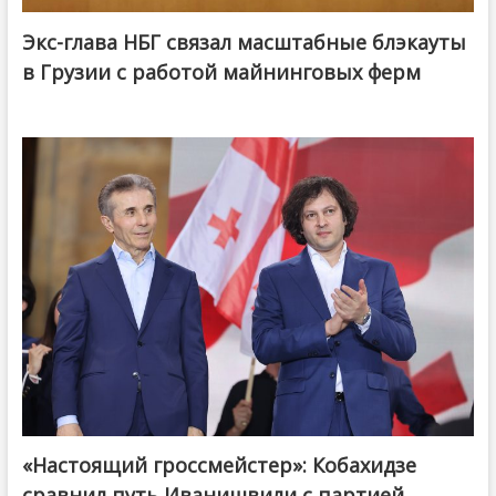
Экс-глава НБГ связал масштабные блэкауты
в Грузии с работой майнинговых ферм
«Настоящий гроссмейстер»: Кобахидзе
@ქართული ოცნება / Georgian Dream
сравнил путь Иванишвили с партией