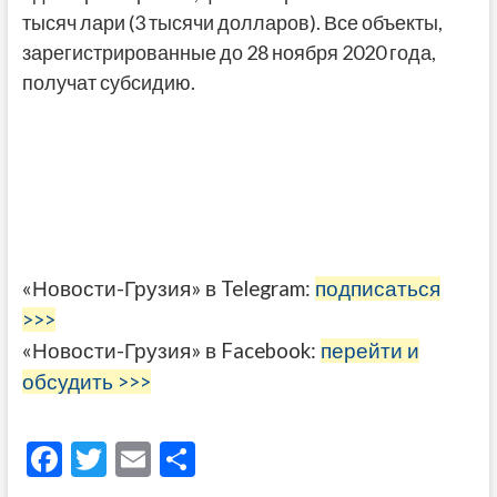
тысяч лари (3 тысячи долларов). Все объекты,
зарегистрированные до 28 ноября 2020 года,
получат субсидию.
«Новости-Грузия» в Telegram:
подписаться
>>>
«Новости-Грузия» в Facebook:
перейти и
обсудить >>>
F
T
E
О
ac
w
m
тп