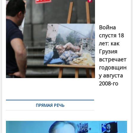
августовской
войны 2008
года в Тбилиси,
август 2018
года. Фото:
Война
Первый канал
спустя 18
лет: как
Грузия
встречает
годовщин
у августа
2008-го
ПРЯМАЯ РЕЧЬ