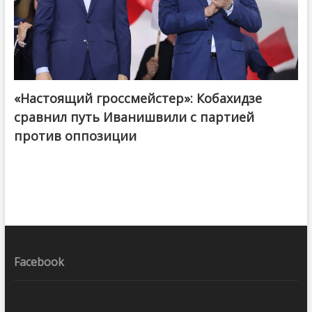
«Настоящий гроссмейстер»: Кобахидзе
@ქართული ოცნება / Georgian Dream
сравнил путь Иванишвили с партией
против оппозиции
Facebook