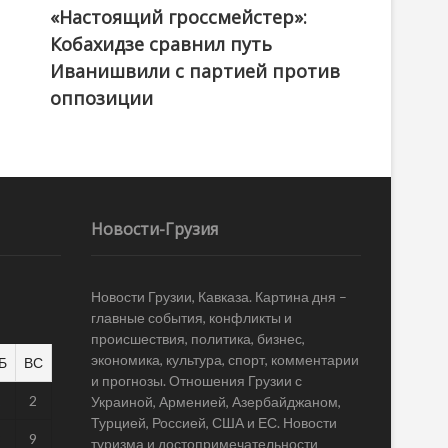
«Настоящий гроссмейстер»:
@ქართული ოცნება / Georgian Dream
Кобахидзе сравнил путь
Иванишвили с партией против
оппозиции
Новости-Грузия
Новости Грузии, Кавказа. Картина дня –
главные события, конфликты и
происшествия, политика, бизнес,
экономика, культура, спорт, комментарии
Б
ВС
и прогнозы. Отношения Грузии с
1
2
Украиной, Арменией, Азербайджаном,
Турцией, Россией, США и ЕС. Новости
8
9
туризма и достопримечательности