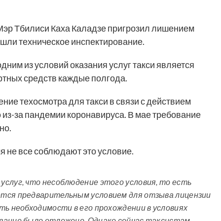
Мэр Тбилиси Каха Каладзе пригрозил лишением
ошли техническое инспектирование.
ним из условий оказания услуг такси является
ртных средств каждые полгода.
ние техосмотра для такси в связи с действием
 из-за пандемии коронавируса. В мае требование
но.
я не все соблюдают это условие.
слуг, что несоблюдение этого условия, то есть
ется предварительным условием для отзыва лицензии
ть необходимости в его прохождении в условиях
вание было отложено. Однако сейчас таксистам,