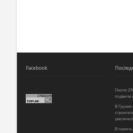
по
записям
Facebook
Послед
Около 2%
подвели 
В Грузии
строител
увеличел
В память