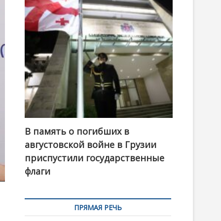
t
o
n
В память о погибших в
августовской войне в Грузии
приспустили государственные
флаги
ПРЯМАЯ РЕЧЬ