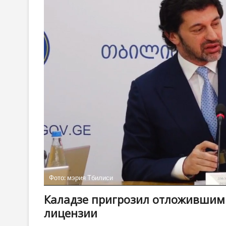
Фото: мэрия Тбилиси
Каладзе пригрозил отложившим
лицензии