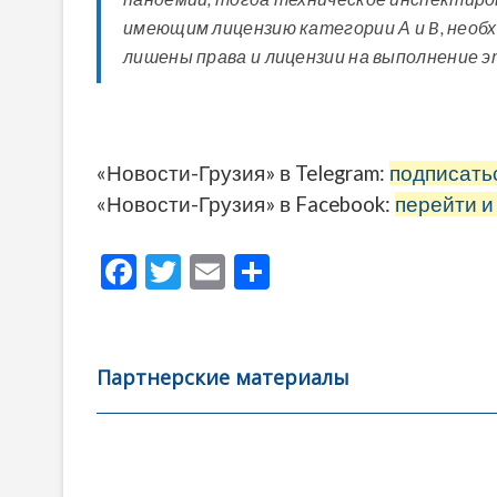
имеющим лицензию категории А и B, необх
лишены права и лицензии на выполнение эт
«Новости-Грузия» в Telegram:
подписать
«Новости-Грузия» в Facebook:
перейти и
F
T
E
О
ac
w
m
тп
e
itt
ai
р
b
er
l
а
Партнерские материалы
o
в
o
и
k
ть
Навигация