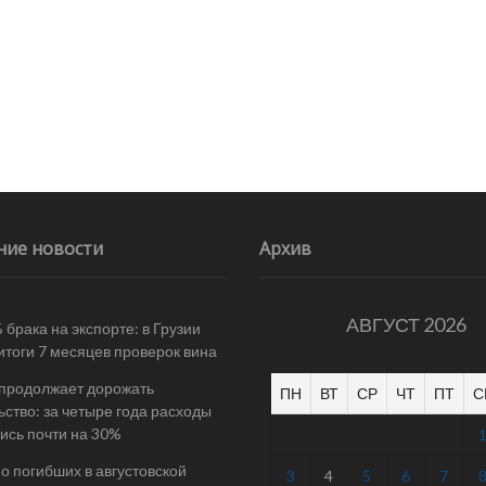
ние новости
Архив
АВГУСТ 2026
 брака на экспорте: в Грузии
итоги 7 месяцев проверок вина
 продолжает дорожать
ПН
ВТ
СР
ЧТ
ПТ
С
ьство: за четыре года расходы
ись почти на 30%
 о погибших в августовской
3
4
5
6
7