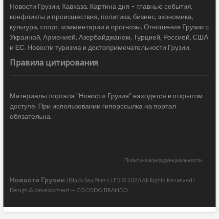
Новости Грузии, Кавказа. Картина дня – главные события,
конфликты и происшествия, политика, бизнес, экономика,
культура, спорт, комментарии и прогнозы. Отношения Грузии с
Украиной, Арменией, Азербайджаном, Турцией, Россией, США
и ЕС. Новости туризма и достопримечательности Грузии.
Правила цитирования
Материалы портала "Новости-Грузия" находятся в открытом
доступе. При использовании гиперссылка на портал
обязательна.
Политика конфиденциальности
Новости Грузии
| Black Sea Press LTD © 2020 All Rights Reserved /
Design & development —
COCODO BRANDO