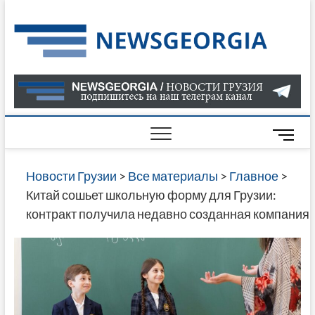
Skip
to
Нов
САМАЯ
content
АКТУАЛ
Гру
ИНФОР
О СОБ
В ГРУЗ
НОВОС
M
ГРУЗИИ
e
ОНЛАЙН
n
Новости Грузии
>
Все материалы
>
Главное
>
САЙТЕ 
u
Китай сошьет школьную форму для Грузии:
НАЙДЕ
B
контракт получила недавно созданная компания
НОВОС
u
ПОЛИТ
t
ЭКОНО
t
КУЛЬТУ
o
СПОРТА
n
МНОГО