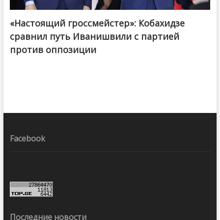
«Настоящий гроссмейстер»: Кобахидзе
@ქართული ოცნება / Georgian Dream
сравнил путь Иванишвили с партией
против оппозиции
Facebook
Последние новости