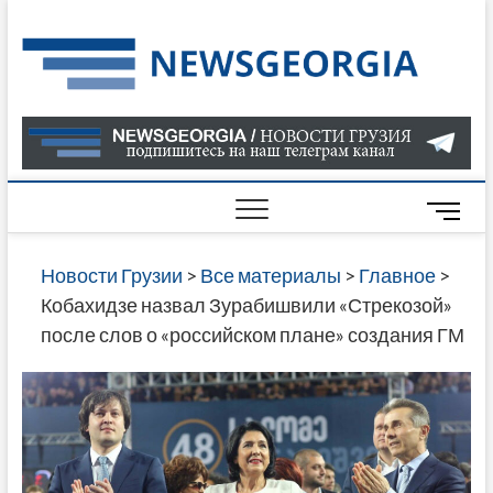
Skip
to
Нов
САМАЯ
content
АКТУАЛ
Гру
ИНФОР
О СОБ
В ГРУЗ
НОВОС
M
ГРУЗИИ
e
ОНЛАЙН
n
Новости Грузии
>
Все материалы
>
Главное
>
САЙТЕ 
u
Кобахидзе назвал Зурабишвили «Стрекозой»
НАЙДЕ
B
после слов о «российском плане» создания ГМ
НОВОС
u
ПОЛИТ
t
ЭКОНО
t
КУЛЬТУ
o
СПОРТА
n
МНОГО