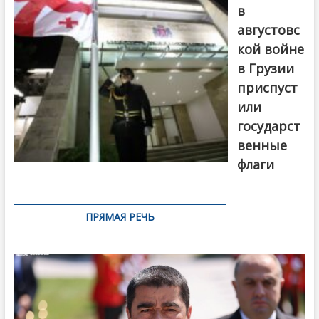
в
августовс
кой войне
в Грузии
приспуст
или
государст
венные
флаги
ПРЯМАЯ РЕЧЬ