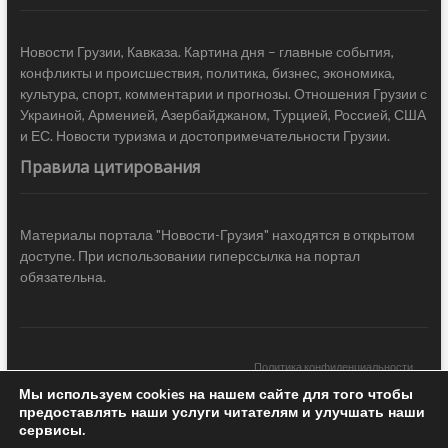
Новости Грузии, Кавказа. Картина дня – главные события,
конфликты и происшествия, политика, бизнес, экономика,
культура, спорт, комментарии и прогнозы. Отношения Грузии с
Украиной, Арменией, Азербайджаном, Турцией, Россией, США
и ЕС. Новости туризма и достопримечательности Грузии.
Правила цитирования
Материалы портала "Новости-Грузия" находятся в открытом
доступе. При использовании гиперссылка на портал
обязательна.
Политика конфиденциальности
Мы используем cookies на нашем сайте для того чтобы
Новости Грузии
| Black Sea Press LTD © 2020 All Rights Reserved /
предоставлять наши услуги читателям и улучшать наши
Design & development —
COCODO BRANDO
сервисы.