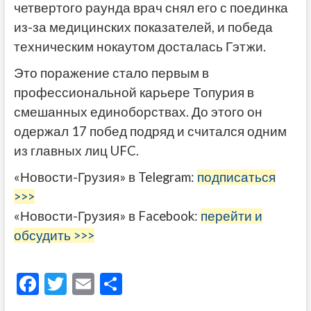
четвертого раунда врач снял его с поединка
из-за медицинских показателей, и победа
техническим нокаутом досталась Гэтжи.
Это поражение стало первым в
профессиональной карьере Топурия в
смешанных единоборствах. До этого он
одержал 17 побед подряд и считался одним
из главных лиц UFC.
«Новости-Грузия» в Telegram:
подписаться
>>>
«Новости-Грузия» в Facebook:
перейти и
обсудить >>>
F
T
E
О
ac
w
m
тп