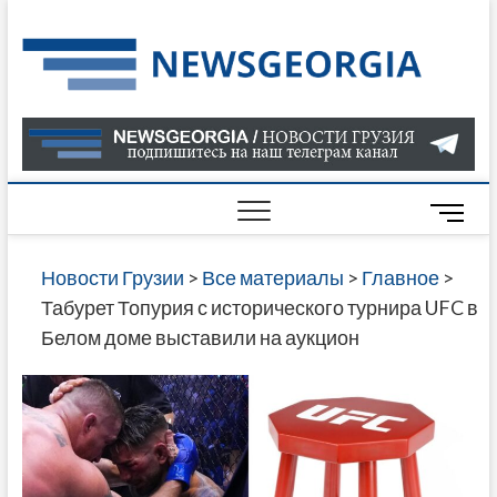
Skip
to
Нов
САМАЯ
content
АКТУАЛ
Гру
ИНФОР
О СОБ
В ГРУЗ
НОВОС
M
ГРУЗИИ
e
ОНЛАЙН
n
Новости Грузии
>
Все материалы
>
Главное
>
САЙТЕ 
u
Табурет Топурия с исторического турнира UFC в
НАЙДЕ
B
Белом доме выставили на аукцион
НОВОС
u
ПОЛИТ
t
ЭКОНО
t
КУЛЬТУ
o
СПОРТА
n
МНОГО