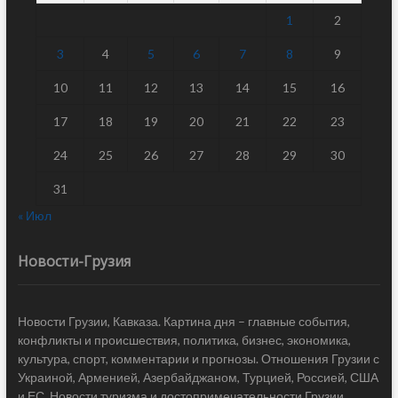
1
2
3
4
5
6
7
8
9
10
11
12
13
14
15
16
17
18
19
20
21
22
23
24
25
26
27
28
29
30
31
« Июл
Новости-Грузия
Новости Грузии, Кавказа. Картина дня – главные события,
конфликты и происшествия, политика, бизнес, экономика,
культура, спорт, комментарии и прогнозы. Отношения Грузии с
Украиной, Арменией, Азербайджаном, Турцией, Россией, США
и ЕС. Новости туризма и достопримечательности Грузии.