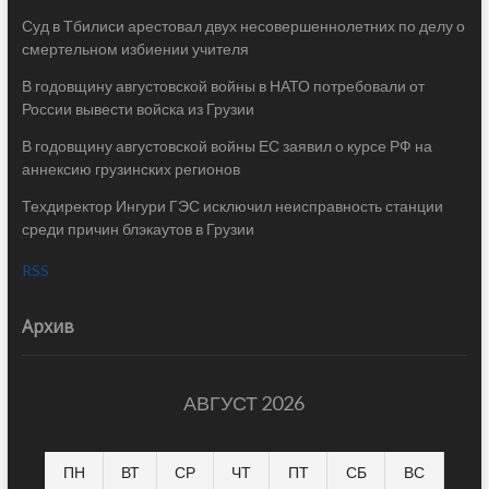
Суд в Тбилиси арестовал двух несовершеннолетних по делу о
смертельном избиении учителя
В годовщину августовской войны в НАТО потребовали от
России вывести войска из Грузии
В годовщину августовской войны ЕС заявил о курсе РФ на
аннексию грузинских регионов
Техдиректор Ингури ГЭС исключил неисправность станции
среди причин блэкаутов в Грузии
RSS
Архив
АВГУСТ 2026
ПН
ВТ
СР
ЧТ
ПТ
СБ
ВС