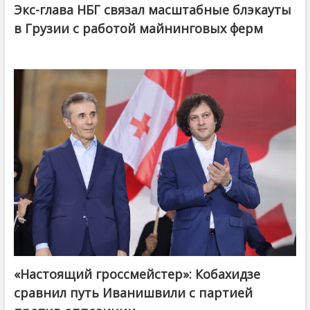
Экс-глава НБГ связал масштабные блэкауты
в Грузии с работой майнинговых ферм
«Настоящий гроссмейстер»: Кобахидзе
@ქართული ოცნება / Georgian Dream
сравнил путь Иванишвили с партией