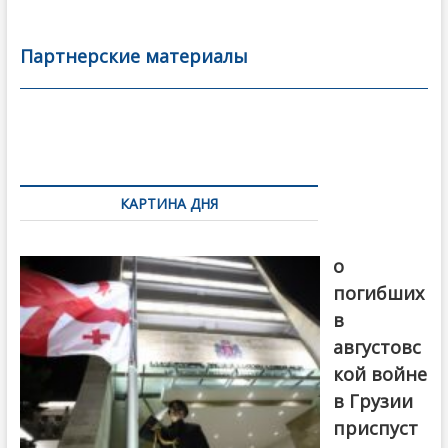
e
itt
ai
р
b
er
l
а
Партнерские материалы
o
в
o
и
k
ть
Навигация
по
КАРТИНА ДНЯ
записям
В память
о
погибших
в
августовс
кой войне
в Грузии
приспуст