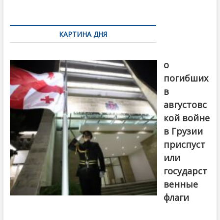
k
ть
Навигация
по
КАРТИНА ДНЯ
записям
В память
о
погибших
в
августовс
кой войне
в Грузии
приспуст
или
государст
венные
флаги