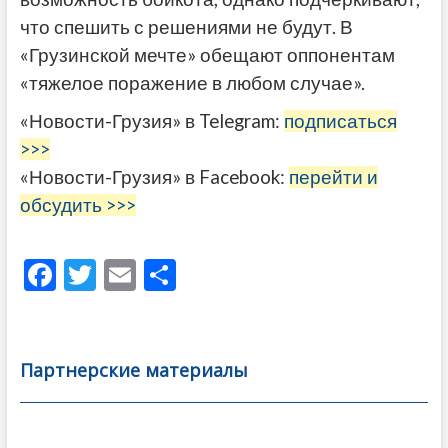
что спешить с решениями не будут. В
«Грузинской мечте» обещают оппонентам
«тяжелое поражение в любом случае».
«Новости-Грузия» в Telegram:
подписаться
>>>
«Новости-Грузия» в Facebook:
перейти и
обсудить >>>
F
T
E
О
ac
w
m
тп
e
itt
ai
р
b
er
l
а
Партнерские материалы
o
в
o
и