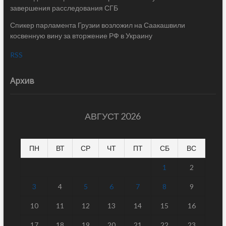
завершения расследования СГБ
Спикер парламента Грузии возложил на Саакашвили
косвенную вину за вторжение РФ в Украину
RSS
Архив
АВГУСТ 2026
ПН
ВТ
СР
ЧТ
ПТ
СБ
ВС
1
2
3
4
5
6
7
8
9
10
11
12
13
14
15
16
17
18
19
20
21
22
23