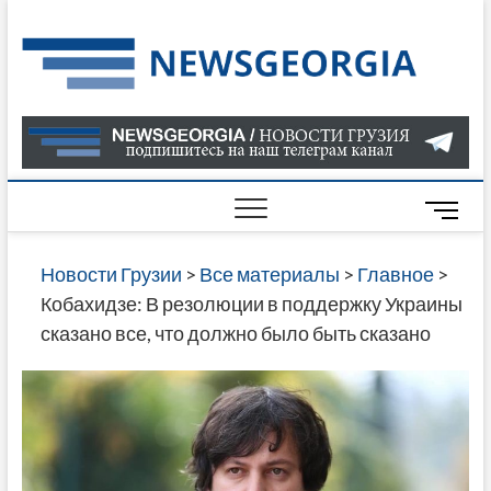
Skip
to
Нов
САМАЯ
content
АКТУАЛ
Гру
ИНФОР
О СОБ
В ГРУЗ
НОВОС
M
ГРУЗИИ
e
ОНЛАЙН
n
Новости Грузии
>
Все материалы
>
Главное
>
САЙТЕ 
u
Кобахидзе: В резолюции в поддержку Украины
НАЙДЕ
B
сказано все, что должно было быть сказано
НОВОС
u
ПОЛИТ
t
ЭКОНО
t
КУЛЬТУ
o
СПОРТА
n
МНОГО