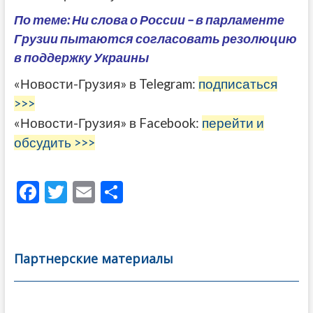
По теме: Ни слова о России – в парламенте
Грузии пытаются согласовать резолюцию
в поддержку Украины
«Новости-Грузия» в Telegram:
подписаться
>>>
«Новости-Грузия» в Facebook:
перейти и
обсудить >>>
F
T
E
О
ac
w
m
тп
e
itt
ai
р
b
er
l
а
Партнерские материалы
o
в
o
и