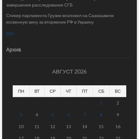
завершения расследования СГБ
Спикер парламента Грузии возложил на Саакашвили
косвенную вину за вторжение РФ в Украину
RSS
Архив
АВГУСТ 2026
ПН
ВТ
СР
ЧТ
ПТ
СБ
ВС
1
2
3
4
5
6
7
8
9
10
11
12
13
14
15
16
17
18
19
20
21
22
23