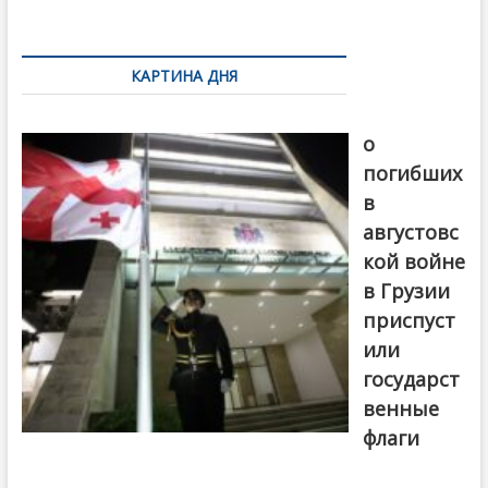
k
ть
Навигация
по
КАРТИНА ДНЯ
записям
В память
о
погибших
в
августовс
кой войне
в Грузии
приспуст
или
государст
венные
флаги