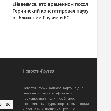
«Надеемся, это временно»: посол
Герчинский констатировал паузу
в сближении Грузии и ЕС
Новости-Грузия
Новости Грузии, Кавказа. Картина дня –
главные события, конфликты и
происшествия, политика, бизнес,
экономика, культура, спорт, комментарии
Б
ВС
и прогнозы. Отношения Грузии с