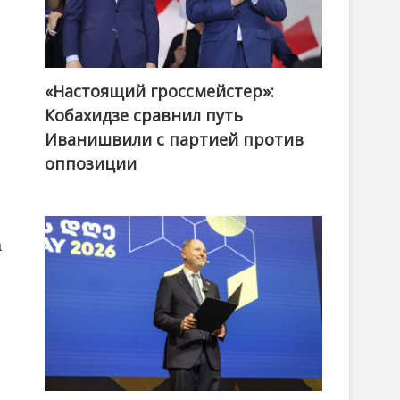
«Настоящий гроссмейстер»:
@ქართული ოცნება / Georgian Dream
Кобахидзе сравнил путь
Иванишвили с партией против
оппозиции
а