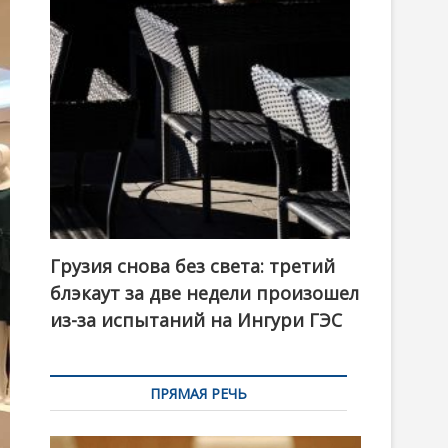
t
o
n
Грузия снова без света: третий
блэкаут за две недели произошел
из-за испытаний на Ингури ГЭС
ПРЯМАЯ РЕЧЬ