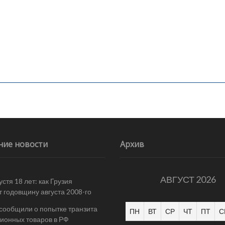
ние новости
Архив
АВГУСТ 2026
стя 18 лет: как Грузия
т годовщину августа 2008-го
 сообщили о попытке транзита
ПН
ВТ
СР
ЧТ
ПТ
С
ионных товаров в РФ