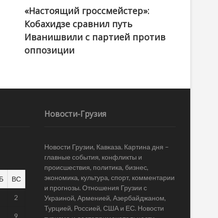
«Настоящий гроссмейстер»:
@ქართული ოცნება / Georgian Dream
Кобахидзе сравнил путь
Иванишвили с партией против
оппозиции
Новости-Грузия
Новости Грузии, Кавказа. Картина дня –
главные события, конфликты и
происшествия, политика, бизнес,
экономика, культура, спорт, комментарии
Б
ВС
и прогнозы. Отношения Грузии с
1
2
Украиной, Арменией, Азербайджаном,
Турцией, Россией, США и ЕС. Новости
8
9