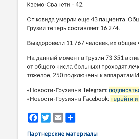
Квемо-Сванети – 42.
От ковида умерли еще 43 пациента. Об
Грузии теперь составляет 16 274.
Выздоровели 11 767 человек, их общее 
На данный момент в Грузии 73 351 акти
от общего числа больных) проходят леч
тяжелое, 250 подключены к аппаратам И
«Новости-Грузия» в Telegram:
подписать
«Новости-Грузия» в Facebook:
перейти и
F
T
E
О
ac
w
m
тп
Партнерские материалы
e
itt
ai
р