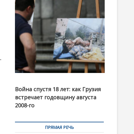
t
o
n
–
Фотовыставка на тему августовской войны 2008
года в Тбилиси, август 2018 года. Фото: Первый
Война спустя 18 лет: как Грузия
канал
встречает годовщину августа
2008-го
ПРЯМАЯ РЕЧЬ