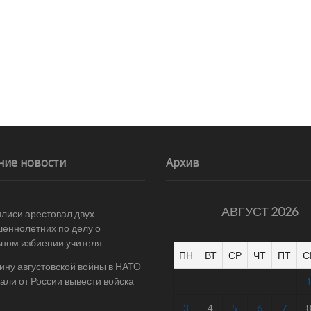
ние новости
Архив
АВГУСТ 2026
илиси арестовал двух
еннолетних по делу о
ном избиении учителя
ПН
ВТ
СР
ЧТ
ПТ
С
ину августовской войны в НАТО
али от России вывести войска
3
4
5
6
7