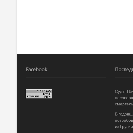
Facebook
Послед
Суд в Тб
несоверш
смертель
В годовщ
потребов
из Грузии