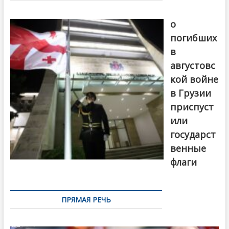
В память
о
погибших
в
августовс
кой войне
в Грузии
приспуст
или
государст
венные
флаги
ПРЯМАЯ РЕЧЬ