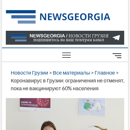
Skip
to
Нов
САМАЯ
content
АКТУАЛ
Гру
ИНФОР
О СОБ
В ГРУЗ
НОВОС
M
ГРУЗИИ
e
ОНЛАЙН
n
Новости Грузии
>
Все материалы
>
Главное
>
САЙТЕ 
u
Коронавирус в Грузии: ограничения не отменят,
НАЙДЕ
B
пока не вакцинируют 60% населения
НОВОС
u
ПОЛИТ
t
ЭКОНО
t
КУЛЬТУ
o
СПОРТА
n
МНОГО