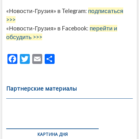
«Новости-Грузия» в Telegram:
подписаться
>>>
«Новости-Грузия» в Facebook:
перейти и
обсудить >>>
F
T
E
О
ac
w
m
тп
e
itt
ai
р
b
er
l
а
Партнерские материалы
o
в
o
и
k
ть
Навигация
по
КАРТИНА ДНЯ
записям