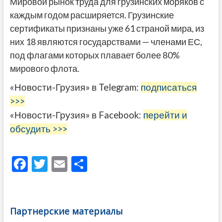
Мировой рынок труда для грузинских моряков с
каждым годом расширяется. Грузинские
сертификаты признаны уже 61 страной мира, из
них 18 являются государствами — членами ЕС,
под флагами которых плавает более 80%
мирового флота.
«Новости-Грузия» в Telegram:
подписаться
>>>
«Новости-Грузия» в Facebook:
перейти и
обсудить >>>
F
T
E
О
ac
w
m
тп
e
itt
ai
р
b
er
l
а
Партнерские материалы