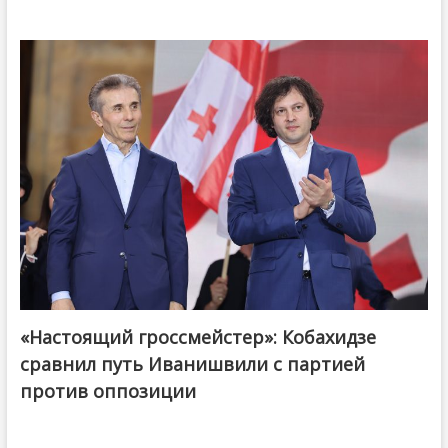
«Настоящий гроссмейстер»: Кобахидзе
@ქართული ოცნება / Georgian Dream
сравнил путь Иванишвили с партией
против оппозиции