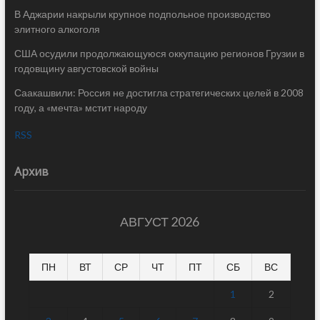
В Аджарии накрыли крупное подпольное производство
элитного алкоголя
США осудили продолжающуюся оккупацию регионов Грузии в
годовщину августовской войны
Саакашвили: Россия не достигла стратегических целей в 2008
году, а «мечта» мстит народу
RSS
Архив
АВГУСТ 2026
ПН
ВТ
СР
ЧТ
ПТ
СБ
ВС
1
2