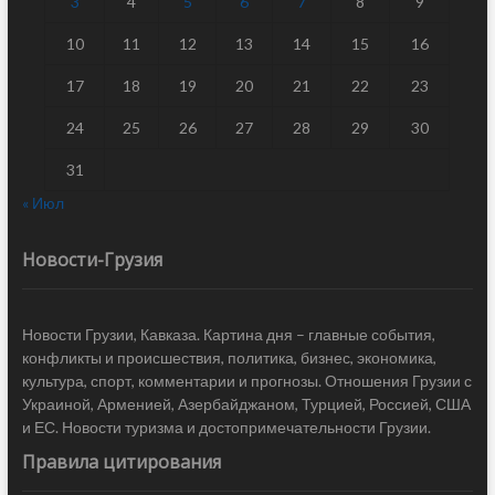
3
4
5
6
7
8
9
10
11
12
13
14
15
16
17
18
19
20
21
22
23
24
25
26
27
28
29
30
31
« Июл
Новости-Грузия
Новости Грузии, Кавказа. Картина дня – главные события,
конфликты и происшествия, политика, бизнес, экономика,
культура, спорт, комментарии и прогнозы. Отношения Грузии с
Украиной, Арменией, Азербайджаном, Турцией, Россией, США
и ЕС. Новости туризма и достопримечательности Грузии.
Правила цитирования