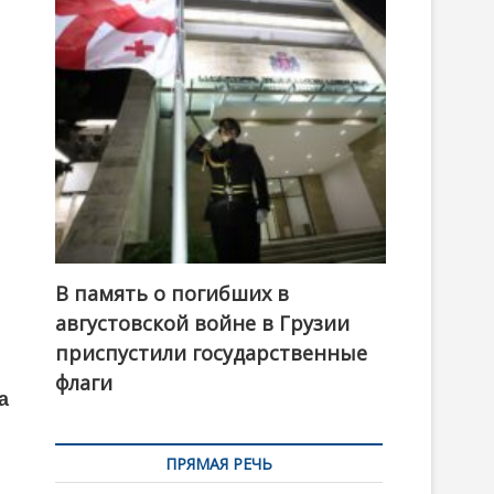
t
o
n
В память о погибших в
августовской войне в Грузии
приспустили государственные
флаги
а
ПРЯМАЯ РЕЧЬ