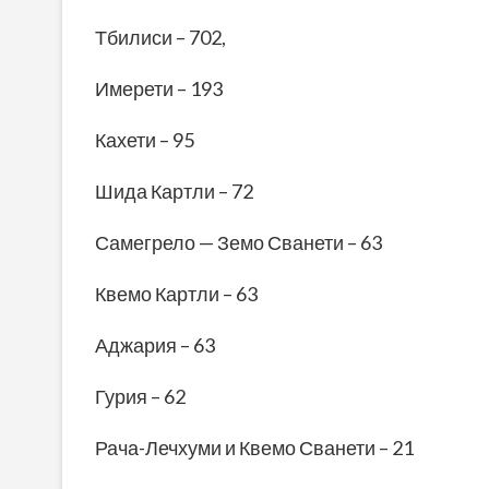
Тбилиси – 702,
Имерети – 193
Кахети – 95
Шида Картли – 72
Самегрело — Земо Сванети – 63
Квемо Картли – 63
Аджария – 63
Гурия – 62
Рача-Лечхуми и Квемо Сванети – 21