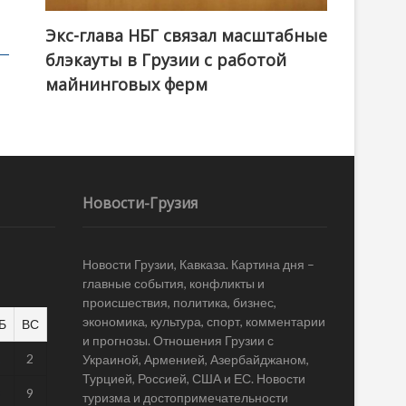
Экс-глава НБГ связал масштабные
блэкауты в Грузии с работой
майнинговых ферм
Новости-Грузия
Новости Грузии, Кавказа. Картина дня –
главные события, конфликты и
происшествия, политика, бизнес,
экономика, культура, спорт, комментарии
Б
ВС
и прогнозы. Отношения Грузии с
1
2
Украиной, Арменией, Азербайджаном,
Турцией, Россией, США и ЕС. Новости
8
9
туризма и достопримечательности