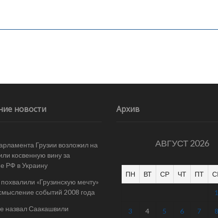
ние новости
Архив
АВГУСТ 2026
арламента Грузии возложил на
ли косвенную вину за
е РФ в Украину
ПН
ВТ
СР
ЧТ
ПТ
С
 похвалили «Грузинскую мечту»
смысление событий 2008 года
е назвал Саакашвили
3
4
5
6
7