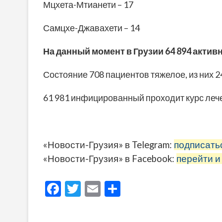
Мцхета-Мтианети – 17
Самцхе-Джавахети – 14
На данный момент в Грузии 64 894 активн
Состояние 708 пациентов тяжелое, из них 
61 981 инфицированный проходит курс леч
«Новости-Грузия» в Telegram:
подписать
«Новости-Грузия» в Facebook:
перейти и
F
T
E
О
ac
w
m
тп
e
itt
ai
р