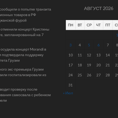
АВГУСТ 2026
 сообщили о попытке транзита
ионных товаров в РФ
джанской фурой
ПН
ВТ
СР
ЧТ
ПТ
С
 отменили концерт Кристины
е, запланированный на 7
3
4
5
6
7
осудила концерт Morandi в
и подтвердила поддержку
10
11
12
13
14
1
тета Грузии
17
18
19
20
21
2
ого экс-премьера Грузии
или госпитализировали из
24
25
26
27
28
2
31
одит проверку после
« Июл
вания самосвала с ребенком
вели