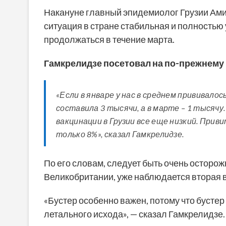
Накануне главный эпидемиолог Грузии Ами
ситуация в стране стабильная и полностью
продолжаться в течение марта.
Гамкрелидзе посетовал на по-прежнему 
«Если в январе у нас в среднем прививало
составила 3 тысячи, а в марте – 1 тысячу
вакцинации в Грузии все еще низкий. Прив
только 8%», сказал Гамкрелидзе.
По его словам, следует быть очень осторожн
Великобритании, уже наблюдается вторая 
«Бустер особенно важен, потому что бусте
летального исхода», — сказал Гамкрелидзе.