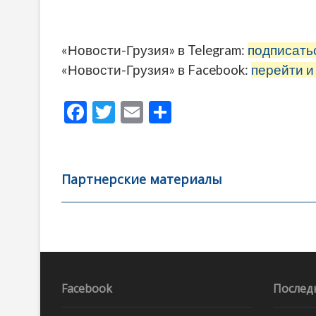
«Новости-Грузия» в Telegram:
подписать
«Новости-Грузия» в Facebook:
перейти и
F
T
E
О
ac
w
m
тп
e
itt
ai
р
b
er
l
а
Партнерские материалы
o
в
o
и
k
ть
Навигация
по
записям
Facebook
Послед