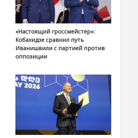
«Настоящий гроссмейстер»:
@ქართული ოცნება / Georgian Dream
Кобахидзе сравнил путь
Иванишвили с партией против
оппозиции