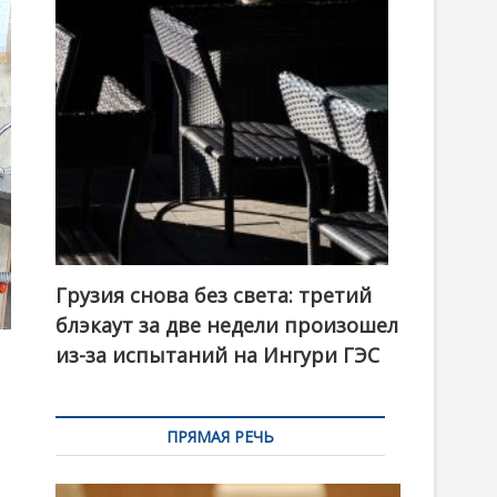
t
o
n
Грузия снова без света: третий
блэкаут за две недели произошел
из-за испытаний на Ингури ГЭС
ПРЯМАЯ РЕЧЬ