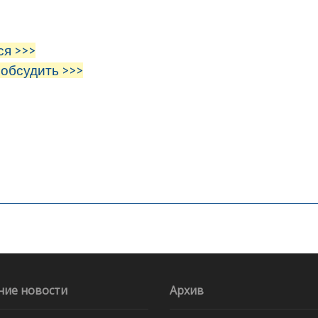
ся >>>
 обсудить >>>
ние новости
Архив