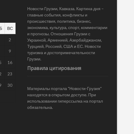
Новости Грузии, Кавказа. Картина дня –
главные события, конфликты и
происшествия, политика, бизнес,
экономика, культура, спорт, комментарии
Б
ВС
и прогнозы. Отношения Грузии с
1
2
Украиной, Арменией, Азербайджаном,
Турцией, Россией, США и ЕС. Новости
8
9
туризма и достопримечательности
Грузии.
5
16
Правила цитирования
2
23
9
30
Материалы портала "Новости-Грузия"
находятся в открытом доступе. При
использовании гиперссылка на портал
обязательна.