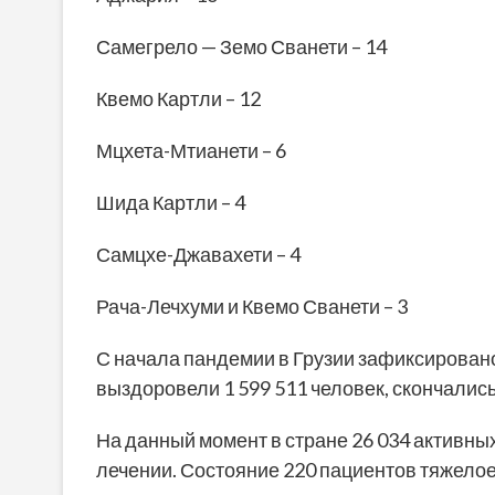
Самегрело — Земо Сванети – 14
Квемо Картли – 12
Мцхета-Мтианети – 6
Шида Картли – 4
Самцхе-Джавахети – 4
Рача-Лечхуми и Квемо Сванети – 3
С начала пандемии в Грузии зафиксировано
выздоровели 1 599 511 человек, скончались
На данный момент в стране 26 034 активных
лечении. Состояние 220 пациентов тяжелое.