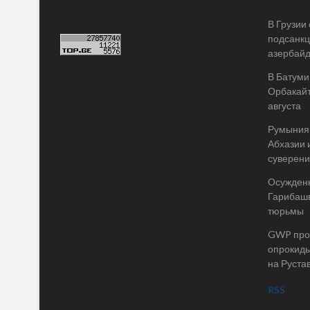
В Грузии
подсанкц
азербай
В Батуми
Орбакайт
августа
Румыния 
Абхазии 
суверени
Осужденн
Гарибашв
тюрьмы
GWP пров
опрокиды
на Руста
RSS