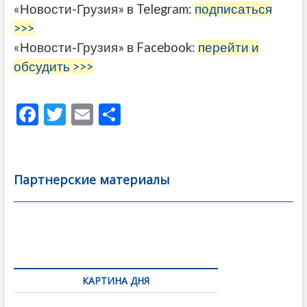
«Новости-Грузия» в Telegram:
подписаться
>>>
«Новости-Грузия» в Facebook:
перейти и
обсудить >>>
F
T
E
О
ac
w
m
тп
e
itt
ai
р
b
er
l
а
Партнерские материалы
o
в
o
и
k
ть
Навигация
по
КАРТИНА ДНЯ
записям
В память