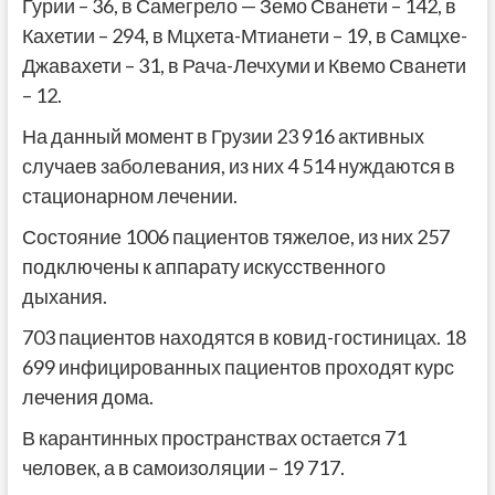
Гурии – 36, в Самегрело — Земо Сванети – 142, в
Кахетии – 294, в Мцхета-Мтианети – 19, в Самцхе-
Джавахети – 31, в Рача-Лечхуми и Квемо Сванети
– 12.
На данный момент в Грузии 23 916 активных
случаев заболевания, из них 4 514 нуждаются в
стационарном лечении.
Состояние 1006 пациентов тяжелое, из них 257
подключены к аппарату искусственного
дыхания.
703 пациентов находятся в ковид-гостиницах. 18
699 инфицированных пациентов проходят курс
лечения дома.
В карантинных пространствах остается 71
человек, а в самоизоляции – 19 717.